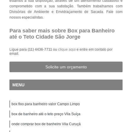
estamos à sua disposição, através de um atendimento cuidadoso e
comprometido com a sua satisfação. Também trabalhamos com
Divisórias de Ambiente e Envidraçamento de Sacada. Fale com
nossos especialistas.
Para saber mais sobre Box para Banheiro
até o Teto Cidade São Jorge
Ligue para
(11) 4436-7711
ou
clique aqui
e entre em contato por
email.
Solicite um orçamento
MENU
box fixo para banheiro valor Campo Limpo
box de banheiro até o teto preço Vila Suíça
onde comprar box de banheiro Vila Curuçá