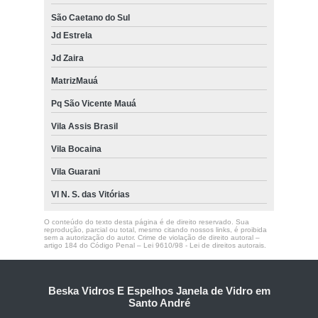
São Caetano do Sul
Jd Estrela
Jd Zaira
MatrizMauá
Pq São Vicente Mauá
Vila Assis Brasil
Vila Bocaina
Vila Guarani
Vl N. S. das Vitórias
O conteúdo do texto desta página é de direito reservado. Sua
reprodução, parcial ou total, mesmo citando nossos links, é proibida
sem a autorização do autor. Crime de violação de direito autoral –
artigo 184 do Código Penal –
Lei 9610/98 - Lei de direitos autorais
.
Beska Vidros E Espelhos Janela de Vidro em
Santo André