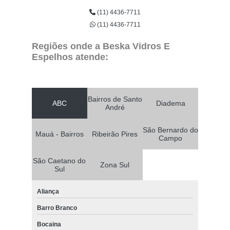
(11) 4436-7711
(11) 4436-7711
Regiões onde a Beska Vidros E
Espelhos atende:
Bairros de Santo
ABC
Diadema
André
São Bernardo do
Mauá - Bairros
Ribeirão Pires
Campo
São Caetano do
Zona Sul
Sul
Aliança
Barro Branco
Bocaina