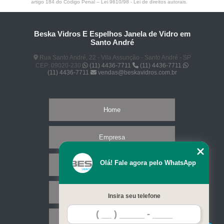
artigo 184 do Código Penal –
Lei 9610/98 - Lei de direitos autorais
.
Beska Vidros E Espelhos Janela de Vidro em
Santo André
Rua Santo André, 22 - Vila Assunção - Santo André - SP
CEP: 09020-230
(11) 4436-7711
(11) 4436-7711
(11) 4436-7711
vendas@beskavidros.com.br
Home
Empresa
Olá! Fale agora pelo WhatsApp
Missão
Serviços
Insira seu telefone
Contato