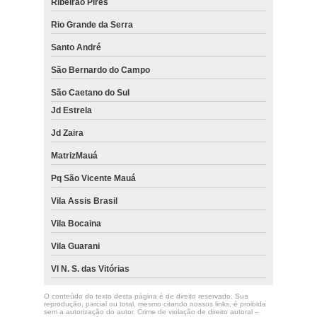
Ribeirão Pires
Rio Grande da Serra
Santo André
São Bernardo do Campo
São Caetano do Sul
Jd Estrela
Jd Zaira
MatrizMauá
Pq São Vicente Mauá
Vila Assis Brasil
Vila Bocaina
Vila Guarani
Vl N. S. das Vitórias
O conteúdo do texto desta página é de direito reservado. Sua
reprodução, parcial ou total, mesmo citando nossos links, é proibida
sem a autorização do autor. Crime de violação de direito autoral –