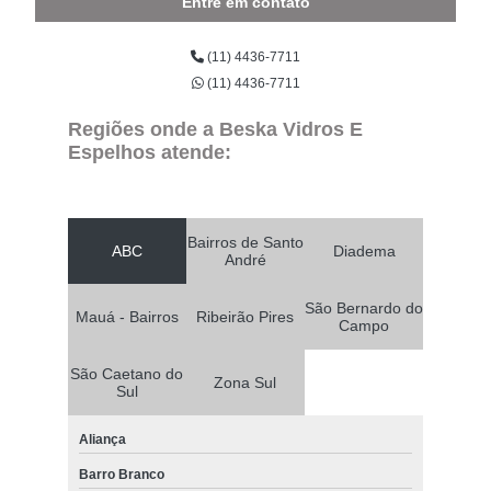
Entre em contato
(11) 4436-7711
(11) 4436-7711
Regiões onde a Beska Vidros E
Espelhos atende:
Bairros de Santo
ABC
Diadema
André
São Bernardo do
Mauá - Bairros
Ribeirão Pires
Campo
São Caetano do
Zona Sul
Sul
Aliança
Barro Branco