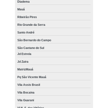
Diadema
Mauá
Ribeirão Pires
Rio Grande da Serra
Santo André
São Bernardo do Campo
São Caetano do Sul
Jd Estrela
Jd Zaira
MatrizMauá
Pq São Vicente Mauá
Vila Assis Brasil
Vila Bocaina
Vila Guarani
Vl N. S. das Vitórias