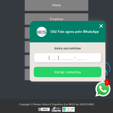
Home
Empresa
Olá! Fale agora pelo WhatsApp
Missão
Serviços
Insira seu telefone
Contato
Iniciar conversa
Mapa do site
1
Copyright © Beska Vidros E Espelhos (Lei 9610 de 19/02/1998)
W3C