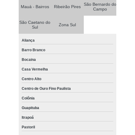
São Bernardo do
Mauá - Bairros
Ribeirão Pires
Campo
São Caetano do
Zona Sul
Sul
Aliança
Barro Branco
Bocaina
Casa Vermelha
Centro Alto
Centro de Ouro Fino Paulista
Colônia
Guapituba
Itrapoá
Pastoril