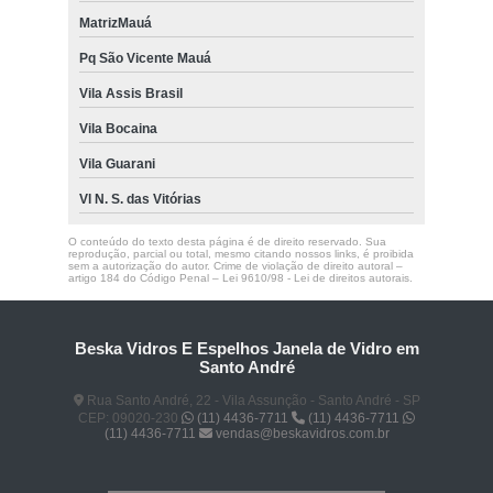
MatrizMauá
Pq São Vicente Mauá
Vila Assis Brasil
Vila Bocaina
Vila Guarani
Vl N. S. das Vitórias
O conteúdo do texto desta página é de direito reservado. Sua
reprodução, parcial ou total, mesmo citando nossos links, é proibida
sem a autorização do autor. Crime de violação de direito autoral –
artigo 184 do Código Penal –
Lei 9610/98 - Lei de direitos autorais
.
Beska Vidros E Espelhos Janela de Vidro em
Santo André
Rua Santo André, 22 - Vila Assunção - Santo André - SP
CEP: 09020-230
(11) 4436-7711
(11) 4436-7711
(11) 4436-7711
vendas@beskavidros.com.br