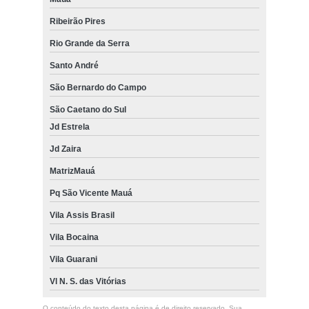
Ribeirão Pires
Rio Grande da Serra
Santo André
São Bernardo do Campo
São Caetano do Sul
Jd Estrela
Jd Zaira
MatrizMauá
Pq São Vicente Mauá
Vila Assis Brasil
Vila Bocaina
Vila Guarani
Vl N. S. das Vitórias
O conteúdo do texto desta página é de direito reservado. Sua