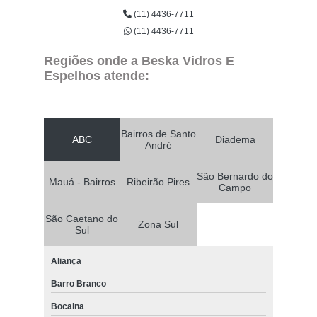
(11) 4436-7711
(11) 4436-7711
Regiões onde a Beska Vidros E
Espelhos atende:
Bairros de Santo
ABC
Diadema
André
São Bernardo do
Mauá - Bairros
Ribeirão Pires
Campo
São Caetano do
Zona Sul
Sul
Aliança
Barro Branco
Bocaina