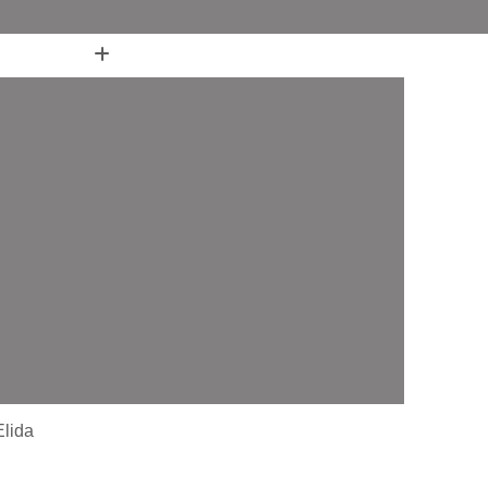
(11) 4436-7711
(11) 4436-7711
nheiro
Box de Banheiro até o Teto
 Canto
Box de Banheiro de Vidro Ate o Teto
 em L para Banheiro
Box Fixo para Banheiro
ara Banheiro
Box para Banheiro 1 20m
o até o Teto
Box para Banheiro Pequeno
ara Banheiro
Box Banheiro Vidro ABC
o ABC
Box de Banheiro com Vidro Jateado ABC
iro em Vidro ABC
Box de Vidro ABC
de Canto ABC
Box de Vidro Incolor ABC
fonado ABC
Box em Vidro Temperado ABC
Elida
o Fumê ABC
Box Vidro Incolor ABC