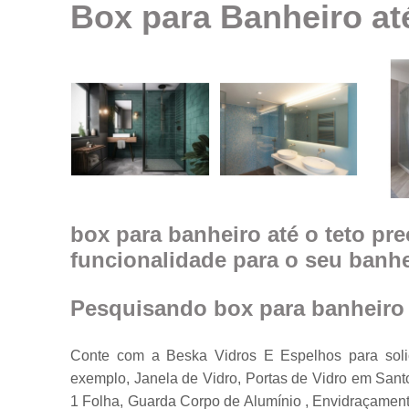
Box para Banheiro até
Espelhos em
geral
Espelhos par
ambientes
Fechamento d
ambiente co
vidro
Guarda corpo
Janela feita d
vidro
box para banheiro até o teto pre
funcionalidade para o seu banh
Janelas de
vidro
Janelas em
Pesquisando box para banheiro a
vidro
Porta feita de
Conte com a Beska Vidros E Espelhos para sol
vidro
exemplo, Janela de Vidro, Portas de Vidro em Santo
Portas de vidr
1 Folha, Guarda Corpo de Alumínio , Envidraçamen