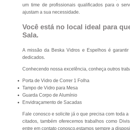
um time de profissionais qualificados para o se
Portas em vidr
ajustam a sua necessidade.
Tampos de
mesa
Você está no local ideal para q
Vidros
Sala
.
temperados
A missão da Beska Vidros e Espelhos é garantir 
dedicados.
Conhecendo nossa excelência, conheça outros trab
Porta de Vidro de Correr 1 Folha
Tampo de Vidro para Mesa
Guarda Corpo de Alumínio
Envidraçamento de Sacadas
Fale conosco e solicite já o que precisa com toda 
citados, também oferecemos trabalhos como Divis
entre em contato conosco,estamos sempre a disposiç