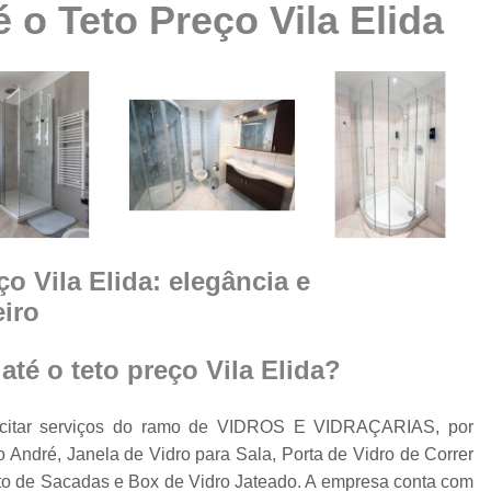
 o Teto Preço Vila Elida
Box Vidro Te
Box de Banheiro Vidro
a
Box de Vidro
Box 
e
m
Box de
Box de Vidro
Box de Vidro 
e
ço Vila Elida: elegância e
Box para 
eiro
Cobertura de Vidro
Cobertura de Vidr
té o teto preço Vila Elida?
Co
Cobertur
icitar serviços do ramo de VIDROS E VIDRAÇARIAS, por
 André, Janela de Vidro para Sala, Porta de Vidro de Correr
Cobertura de Vidro
o
to de Sacadas e Box de Vidro Jateado. A empresa conta com