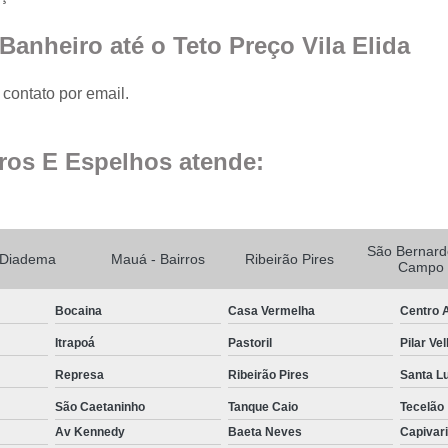
Fechamento de Sacad
Fechamento de Sa
Banheiro até o Teto Preço Vila Elida
Envid
contato por email.
Envi
Envidr
ros E Espelhos atende:
Envidraçame
Fechame
Fechamen
São Bernard
Diadema
Mauá - Bairros
Ribeirão Pires
Campo
Fechament
Fec
Bocaina
Casa Vermelha
Centro A
Fechamen
Itrapoá
Pastoril
Pilar Ve
Fechament
Represa
Ribeirão Pires
Santa L
São Caetaninho
Tanque Caio
Tecelão
Fechamento de Vidro
Av Kennedy
Baeta Neves
Capivar
Espelho de Parede