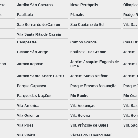
esa
Jardim São Caetano
Nova Petrópolis
Olímpic
Espelho para Sala
s
Pauliceia
Planalto
Rudge 
Espelho 
São Bernardo do Campo
São Caetano do Sul
Vila Da
Espelho São B
Vila Santa Rita de Cassia
Espelho 
Campestre
Campo Grande
Casa B
Espelho de Pare
Cidade São Jorge
Estância Rio Grande
Jardim
Espelho Grand
Jardim Joaquim Eugênio de
mpo
Jardim Itapoan
Jardim 
Lima
Espelho Moderno
Jardim Santo André CDHU
Jardim Santo Antônio
Jardim 
Espelho Redon
Parque Capuava
Parque Erasmo Assunção
Parque 
Espelho de B
Parque das Nações
Rio Bonito
Rio Gra
Espelho Decorativo 
Vila América
Vila Assunção
Vila Bas
Espelho Grande para B
Vila Guiomar
Vila Helena
Vila Ho
Espelho para Banhe
Vila Pires
Vila Príncipe de Gales
Vila Sa
Espelho para Par
Vila Vitória
Várzea do Tamanduateí