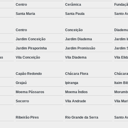
Centro
Cerâmica
Fundaç
Es
Santa Maria
Santa Paula
Santo A
Espel
Fechame
Centro
Conceição
Diadem
Fechamen
Jardim Conceição
Jardim Diadema
Jardim 
Fecham
Jardim Piraporinha
Jardim Promissão
Jardim 
Fecham
as
Vila Conceição
Vila Diadema
Vila Elid
Fechame
Capão Redondo
Chácara Flora
Chácara
Fechament
Grajaú
Ipiranga
Itaim Bi
Fechament
Moema Pássaros
Moema Índios
Morumb
Fechamento
Socorro
Vila Andrade
Vila Mar
Fechamento
Fechamento
Ribeirão Pires
Rio Grande da Serra
Santo A
Fecha