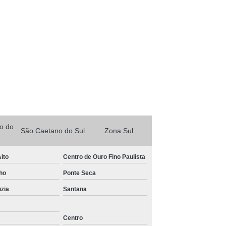
a de Vidro
Fechamento de Sacada em Vidro
cada Pequena
Envidraçamento de Varanda
raçamento de Varanda Pequena
draçamento de Varanda Retrátil
açamento de Varanda Santo André
nto de Varanda São Bernardo do Campo
nto de Area com Vidro Temperado
to de Terraço com Vidro Temperado
o do
São Caetano do Sul
Zona Sul
o de Varanda com Cortina de Vidro
hamento de Varanda com Vidro
lto
Centro de Ouro Fino Paulista
to de Varanda com Vidro de Correr
lho
Ponte Seca
o de Varanda com Vidro Temperado
uzia
Santana
 para Varanda
Espelho
Espelho Bisotado
i
Centro
Espelho para Banheiro
Espelho para Quarto