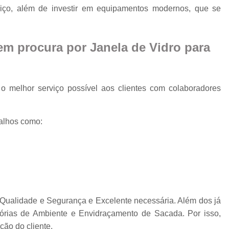
Cobertura Retrá
rviço, além de investir em equipamentos modernos, que se
o
Divisória de Ambien
Divisória de Vidr
uem procura por
Janela de Vidro para
Divisória de Vidro 
Divisória de Vidro par
o melhor serviço possível aos clientes com colaboradores
Divisór
Divisória de Vidro
alhos como:
Divisória em Vid
Envi
Envi
Envidr
Envidraçame
a Qualidade e Segurança e Excelente necessária. Além dos já
Envidraçamento Retráti
órias de Ambiente e Envidraçamento de Sacada. Por isso,
ão do cliente.