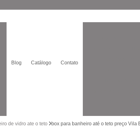
Box de Ba
Box de Banheiro de
o
Box de Correr
Box
Box Moderno p
Blog
Catálogo
Contato
Box para Banheir
e
Box Quadrado p
Box com Vidro Jatead
Box de Banhe
to
Box de Vidro 
to
Box de Vidro San
ro de vidro ate o teto
box para banheiro até o teto preço Vila 
Box Vidr