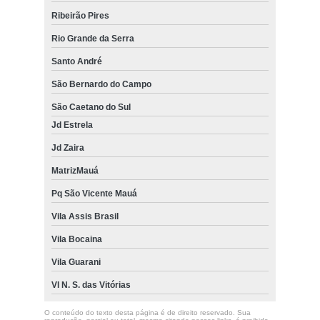
Ribeirão Pires
Rio Grande da Serra
Santo André
São Bernardo do Campo
São Caetano do Sul
Jd Estrela
Jd Zaira
MatrizMauá
Pq São Vicente Mauá
Vila Assis Brasil
Vila Bocaina
Vila Guarani
Vl N. S. das Vitórias
O conteúdo do texto desta página é de direito reservado. Sua