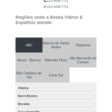
(11) 4436-7711
(11) 4436-7711
Regiões onde a Beska Vidros E
Espelhos atende:
Bairros de Santo
ABC
Diadema
André
São Bernardo do
Mauá - Bairros
Ribeirão Pires
Campo
São Caetano do
Zona Sul
Sul
Aliança
Barro Branco
Bocaina
Casa Vermelha