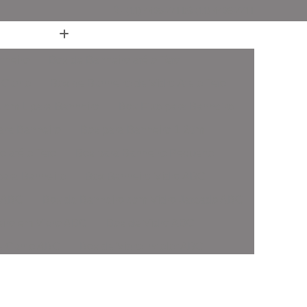
(11) 4436-7711
(11) 4436-7711
nheiro
Box de Banheiro até o Teto
 Canto
Box de Banheiro de Vidro Ate o Teto
 em L para Banheiro
Box Fixo para Banheiro
ara Banheiro
Box para Banheiro 1 20m
o até o Teto
Box para Banheiro Pequeno
ara Banheiro
Box Banheiro Vidro ABC
o ABC
Box de Banheiro com Vidro Jateado ABC
iro em Vidro ABC
Box de Vidro ABC
de Canto ABC
Box de Vidro Incolor ABC
fonado ABC
Box em Vidro Temperado ABC
o Fumê ABC
Box Vidro Incolor ABC