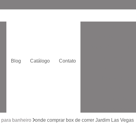
Box de Ba
Box de Banheiro de
o
Box de Correr
Box
Box Moderno p
Blog
Catálogo
Contato
Box para Banheir
e
Box Quadrado p
Box com Vidro Jatead
Box de Banhe
to
Box de Vidro 
to
Box de Vidro San
 para banheiro
onde comprar box de correr Jardim Las Vegas
Box Vidr