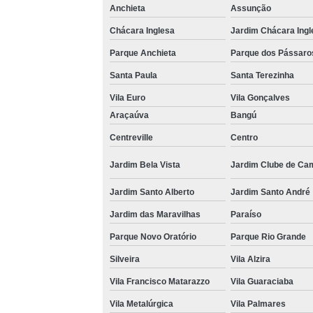
Anchieta
Assunção
Chácara Inglesa
Jardim Chácara Ingl
Parque Anchieta
Parque dos Pássaro
Santa Paula
Santa Terezinha
Vila Euro
Vila Gonçalves
Araçaúva
Bangú
Centreville
Centro
Jardim Bela Vista
Jardim Clube de Ca
Jardim Santo Alberto
Jardim Santo André
Jardim das Maravilhas
Paraíso
Parque Novo Oratório
Parque Rio Grande
Silveira
Vila Alzira
Vila Francisco Matarazzo
Vila Guaraciaba
Vila Metalúrgica
Vila Palmares