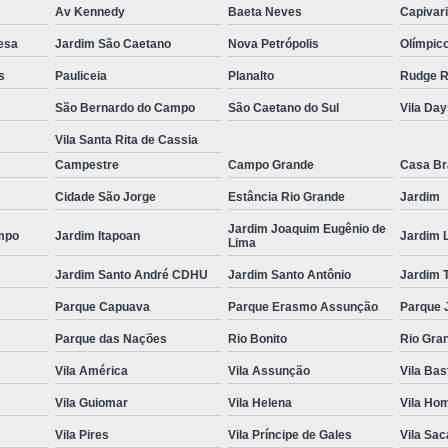
Av Kennedy
Baeta Neves
Capivar
Espelho para Sala
esa
Jardim São Caetano
Nova Petrópolis
Olímpic
Espelho 
s
Pauliceia
Planalto
Rudge 
Espelho São B
São Bernardo do Campo
São Caetano do Sul
Vila Da
Espelho 
Vila Santa Rita de Cassia
Espelho de Pare
Campestre
Campo Grande
Casa B
Cidade São Jorge
Estância Rio Grande
Jardim
Espelho Grand
Jardim Joaquim Eugênio de
Espelho Moderno
mpo
Jardim Itapoan
Jardim 
Lima
Espelho Redon
Jardim Santo André CDHU
Jardim Santo Antônio
Jardim 
Espelho de B
Parque Capuava
Parque Erasmo Assunção
Parque 
Espelho Decorativo 
Parque das Nações
Rio Bonito
Rio Gra
Espelho Grande para B
Vila América
Vila Assunção
Vila Bas
Espelho para Banhe
Vila Guiomar
Vila Helena
Vila Ho
Vila Pires
Vila Príncipe de Gales
Vila Sa
Espelho para Par