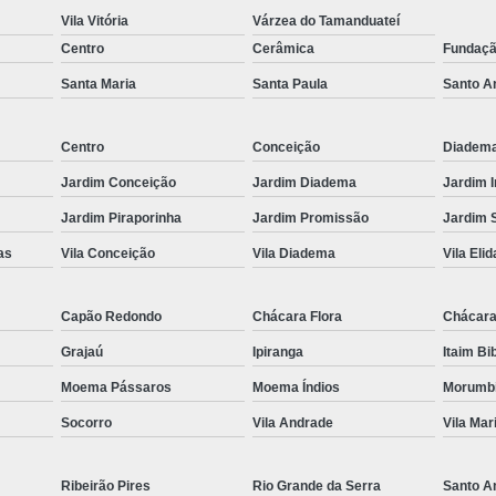
Vila Vitória
Várzea do Tamanduateí
Es
Centro
Cerâmica
Fundaç
Espel
Santa Maria
Santa Paula
Santo A
Fechame
Fechamen
Centro
Conceição
Diadem
Fecham
Jardim Conceição
Jardim Diadema
Jardim 
Fecham
Jardim Piraporinha
Jardim Promissão
Jardim 
Fechame
as
Vila Conceição
Vila Diadema
Vila Elid
Fechament
Capão Redondo
Chácara Flora
Chácara
Fechament
Grajaú
Ipiranga
Itaim Bi
Fechamento
Moema Pássaros
Moema Índios
Morumb
Fechamento
Socorro
Vila Andrade
Vila Mar
Fechamento
Fecha
Ribeirão Pires
Rio Grande da Serra
Santo A