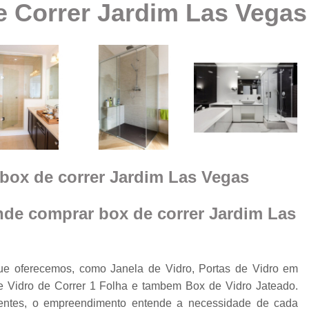
 Correr Jardim Las Vegas
Box Vidro Te
Box de Banheiro Vidro
a
Box de Vidro
Box 
e
m
Box de
Box de Vidro
Box de Vidro 
e
box de correr Jardim Las Vegas
Box para 
Cobertura de Vidro
nde comprar box de correr Jardim Las
Cobertura de Vidr
Co
Cobertur
ue oferecemos, como Janela de Vidro, Portas de Vidro em
e Vidro de Correr 1 Folha e tambem Box de Vidro Jateado.
Cobertura de Vidro
o
rientes, o empreendimento entende a necessidade de cada