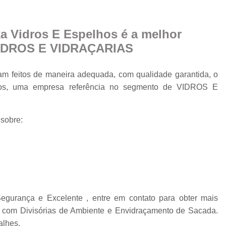
Cobertura Retrá
o
Divisória de Ambien
a Vidros E Espelhos é a melhor
Divisória de Vidr
VIDROS E VIDRAÇARIAS
Divisória de Vidro 
Divisória de Vidro par
am feitos de maneira adequada, com qualidade garantida, o
lhos, uma empresa referência no segmento de VIDROS E
Divisór
Divisória de Vidro
 sobre:
Divisória em Vid
Envi
Envi
Envidr
Envidraçame
gurança e Excelente , entre em contato para obter mais
Envidraçamento Retráti
s com Divisórias de Ambiente e Envidraçamento de Sacada.
alhes.