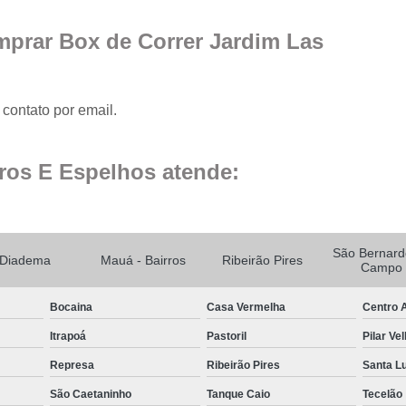
Fechamento de Sacad
Fechamento de Sa
prar Box de Correr Jardim Las
Envid
Envi
contato por email.
Envidr
Envidraçame
ros E Espelhos atende:
Fechame
Fechamen
Fechament
São Bernard
Diadema
Mauá - Bairros
Ribeirão Pires
Campo
Fec
Bocaina
Casa Vermelha
Centro A
Fechamen
Itrapoá
Pastoril
Pilar Ve
Fechament
Represa
Ribeirão Pires
Santa L
Fechamento de Vidro
São Caetaninho
Tanque Caio
Tecelão
Espelho de Parede