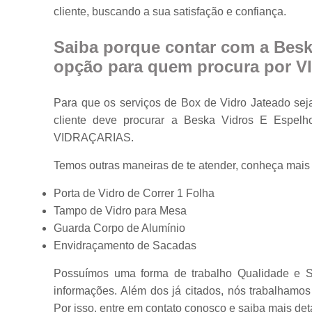
cliente, buscando a sua satisfação e confiança.
Portas em vidr
Tampos de
Saiba porque contar com a Besk
mesa
opção para quem procura por 
Vidros
temperados
Para que os serviços de Box de Vidro Jateado sej
cliente deve procurar a Beska Vidros E Espe
VIDRAÇARIAS.
Temos outras maneiras de te atender, conheça mais
Porta de Vidro de Correr 1 Folha
Tampo de Vidro para Mesa
Guarda Corpo de Alumínio
Envidraçamento de Sacadas
Possuímos uma forma de trabalho Qualidade e Se
informações. Além dos já citados, nós trabalhamo
Por isso, entre em contato conosco e saiba mais det