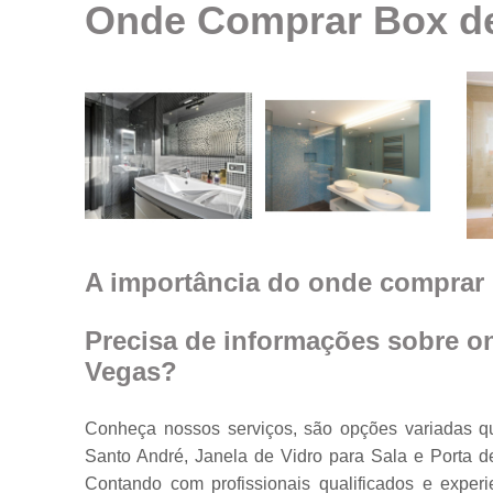
Onde Comprar Box de
Espelhos em
geral
Espelhos par
ambientes
Fechamento d
ambiente co
vidro
Guarda corpo
Janela feita d
vidro
A importância do onde comprar 
Janelas de
vidro
Precisa de informações sobre o
Janelas em
Vegas?
vidro
Porta feita de
Conheça nossos serviços, são opções variadas q
vidro
Santo André, Janela de Vidro para Sala e Porta d
Portas de vidr
Contando com profissionais qualificados e expe