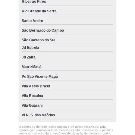
Ribeirão Pires
Rio Grande da Serra
Santo André
São Bernardo do Campo
São Caetano do Sul
Jd Estrela
Jd Zaira
MatrizMauá
Pq São Vicente Mauá
Vila Assis Brasil
Vila Bocaina
Vila Guarani
Vl N. S. das Vitórias
O conteúdo do texto desta página é de direito reservado. Sua
reprodução, parcial ou total, mesmo citando nossos links, é proibida
sem a autorização do autor. Crime de violação de direito autoral –