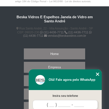
artigo 184 do Código Penal –
Lei 9610/98 - Lei de direitos autorais
.
Beska Vidros E Espelhos Janela de Vidro em
Santo André
Rua Santo André, 22 - Vila Assunção - Santo André - SP
CEP: 09020-230
(11) 4436-7711
(11) 4436-7711
(11) 4436-7711
vendas@beskavidros.com.br
Home
Empresa
Olá! Fale agora pelo WhatsApp
Missão
Serviços
Insira seu telefone
Contato