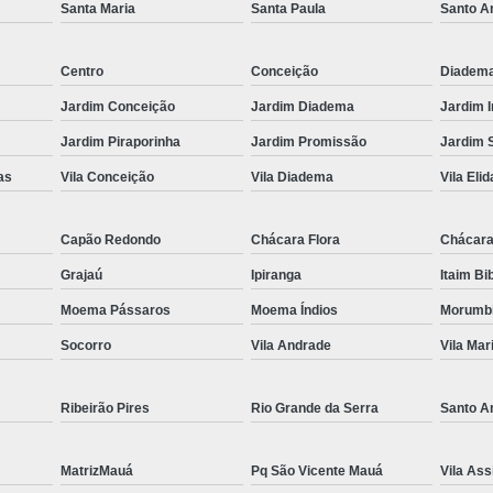
Santa Maria
Santa Paula
Santo A
Es
Espel
Centro
Conceição
Diadem
Fechame
Jardim Conceição
Jardim Diadema
Jardim 
Fechamen
Jardim Piraporinha
Jardim Promissão
Jardim 
Fecham
as
Vila Conceição
Vila Diadema
Vila Elid
Fecham
Capão Redondo
Chácara Flora
Chácara
Fechame
Grajaú
Ipiranga
Itaim Bi
Fechament
Moema Pássaros
Moema Índios
Morumb
Fechament
Socorro
Vila Andrade
Vila Mar
Fechamento
Fechamento
Ribeirão Pires
Rio Grande da Serra
Santo A
Fechamento
MatrizMauá
Pq São Vicente Mauá
Vila Ass
Fecha