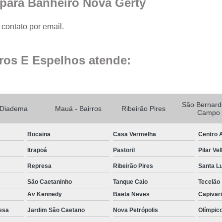
 para Banheiro Nova Gerty
Fechamento de Sacad
Fechamento de Sa
contato por email.
Envid
Envi
ros E Espelhos atende:
Envidr
Envidraçame
Fechame
São Bernard
Diadema
Mauá - Bairros
Ribeirão Pires
Campo
Fechamen
Bocaina
Casa Vermelha
Centro A
Fechament
Itrapoá
Pastoril
Pilar Ve
Fec
Represa
Ribeirão Pires
Santa L
Fechamen
São Caetaninho
Tanque Caio
Tecelão
Fechament
Av Kennedy
Baeta Neves
Capivar
Fechamento de Vidro
esa
Jardim São Caetano
Nova Petrópolis
Olímpic
Espelho de Parede