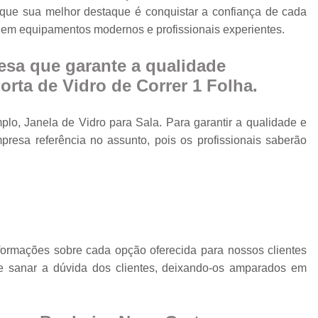
Cobertura Retrá
e que sua melhor destaque é conquistar a confiança de cada
o
o em equipamentos modernos e profissionais experientes.
Divisória de Ambien
Divisória de Vidr
sa que garante a qualidade
Divisória de Vidro 
rta de Vidro de Correr 1 Folha.
Divisória de Vidro par
lo, Janela de Vidro para Sala. Para garantir a qualidade e
Divisór
resa referência no assunto, pois os profissionais saberão
Divisória de Vidro
Divisória em Vid
Envi
Envi
Envidr
nformações sobre cada opção oferecida para nossos clientes
 sanar a dúvida dos clientes, deixando-os amparados em
Envidraçame
Envidraçamento Retráti