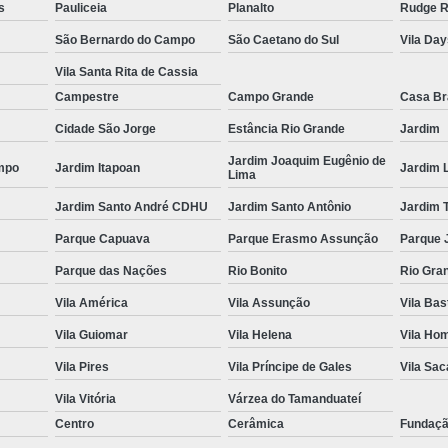
s
Pauliceia
Planalto
Rudge 
Espelho para Sala
São Bernardo do Campo
São Caetano do Sul
Vila Da
Espelho 
Vila Santa Rita de Cassia
Espelho São B
Campestre
Campo Grande
Casa B
Cidade São Jorge
Estância Rio Grande
Jardim
Espelho 
Jardim Joaquim Eugênio de
Espelho de Pare
mpo
Jardim Itapoan
Jardim 
Lima
Espelho Grand
Jardim Santo André CDHU
Jardim Santo Antônio
Jardim 
Espelho Moderno
Parque Capuava
Parque Erasmo Assunção
Parque 
Espelho Redon
Parque das Nações
Rio Bonito
Rio Gra
Espelho de B
Vila América
Vila Assunção
Vila Bas
Espelho Decorativo 
Vila Guiomar
Vila Helena
Vila Ho
Vila Pires
Vila Príncipe de Gales
Vila Sa
Espelho Grande para B
Vila Vitória
Várzea do Tamanduateí
Espelho para Banhe
Centro
Cerâmica
Fundaç
Espelho para Par