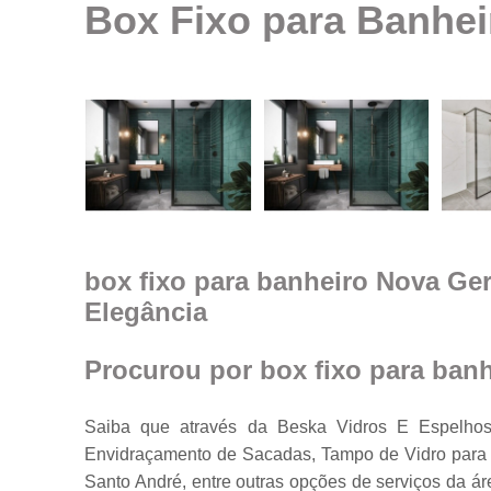
Box Fixo para Banhei
Espelhos em
geral
Espelhos par
ambientes
Fechamento d
ambiente co
vidro
Guarda corpo
Janela feita d
vidro
box fixo para banheiro Nova Ger
Elegância
Janelas de
vidro
Janelas em
Procurou por box fixo para ban
vidro
Porta feita de
Saiba que através da Beska Vidros E Espelhos
vidro
Envidraçamento de Sacadas, Tampo de Vidro para M
Portas de vidr
Santo André, entre outras opções de serviços da 