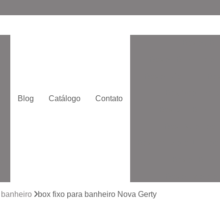
Box de Ba
Box de Banheiro de
o
Box de Correr
Box
Box Moderno p
Blog
Catálogo
Contato
Box para Banheir
e
Box Quadrado p
Box com Vidro Jatead
Box de Banhe
to
Box de Vidro 
to
Box de Vidro San
a banheiro
box fixo para banheiro Nova Gerty
Box Vidr