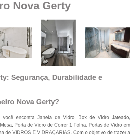
ro Nova Gerty
Box Vidro Te
Box de Banheiro Vidro
a
Box de Vidro
Box 
e
m
Box de
Box de Vidro
Box de Vidro 
e
ty: Segurança, Durabilidade e
Box para 
Cobertura de Vidro
Cobertura de Vidr
heiro Nova Gerty?
Co
Cobertur
 você encontra Janela de Vidro, Box de Vidro Jateado,
esa, Porta de Vidro de Correr 1 Folha, Portas de Vidro em
Cobertura de Vidro
o
área de VIDROS E VIDRAÇARIAS. Com o objetivo de trazer a