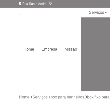
Rua Santo André, 22
Serviços
Box para
banheiros
Boxes de vidr
Boxes para
banheiro
Home
Empresa
Missão
Coberturas d
vidro
Divisórias de
ambiente
Envidraçamen
de sacadas
Envidraçamen
Home
Serviços
box para banheiros
box fixo par
de varandas
Espelhos