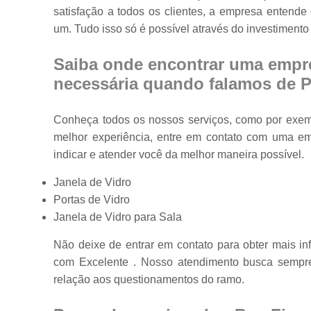
satisfação a todos os clientes, a empresa entend
Portas em vidr
um. Tudo isso só é possível através do investiment
Tampos de
mesa
Saiba onde encontrar uma empre
Vidros
necessária quando falamos de Po
temperados
Conheça todos os nossos serviços, como por exemp
melhor experiência, entre em contato com uma emp
indicar e atender você da melhor maneira possível.
Janela de Vidro
Portas de Vidro
Janela de Vidro para Sala
Não deixe de entrar em contato para obter mais i
com Excelente . Nosso atendimento busca sempre
relação aos questionamentos do ramo.