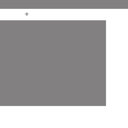
(11) 4436-7711
(11) 4436-7711
nheiro
Box de Banheiro até o Teto
 Canto
Box de Banheiro de Vidro Ate o Teto
 em L para Banheiro
Box Fixo para Banheiro
ara Banheiro
Box para Banheiro 1 20m
o até o Teto
Box para Banheiro Pequeno
ara Banheiro
Box Banheiro Vidro ABC
o ABC
Box de Banheiro com Vidro Jateado ABC
iro em Vidro ABC
Box de Vidro ABC
de Canto ABC
Box de Vidro Incolor ABC
fonado ABC
Box em Vidro Temperado ABC
o Fumê ABC
Box Vidro Incolor ABC