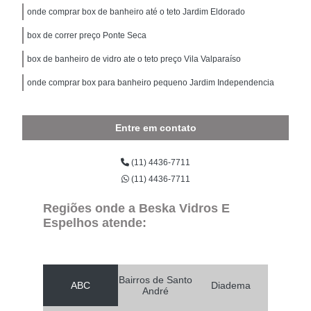
onde comprar box de banheiro até o teto Jardim Eldorado
box de correr preço Ponte Seca
box de banheiro de vidro ate o teto preço Vila Valparaíso
onde comprar box para banheiro pequeno Jardim Independencia
Entre em contato
(11) 4436-7711
(11) 4436-7711
Regiões onde a Beska Vidros E
Espelhos atende:
Bairros de Santo
ABC
Diadema
André