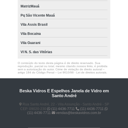
MatrizMauá
Pq São Vicente Mauá
Vila Assis Brasil
Vila Bocaina
Vila Guarani
Vl N. S. das Vitórias
O conteúdo do texto desta página é de direito reservado. Sua
reprodução, parcial ou total, mesmo citando nossos links, é proibida
sem a autorização do autor. Crime de violação de direito autoral –
artigo 184 do Código Penal –
Lei 9610/98 - Lei de direitos autorais
.
Beska Vidros E Espelhos Janela de Vidro em
Santo André
Rua Santo André, 22 - Vila Assunção - Santo André - SP
CEP: 09020-230
(11) 4436-7711
(11) 4436-7711
(11) 4436-7711
vendas@beskavidros.com.br