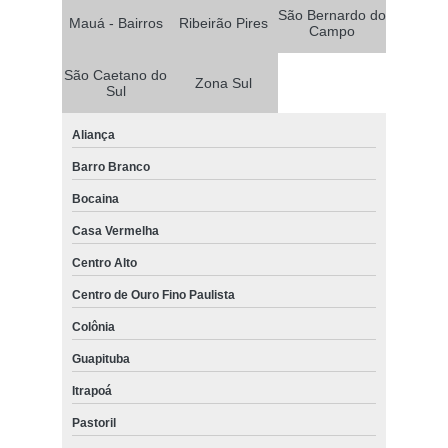
São Bernardo do
Mauá - Bairros
Ribeirão Pires
Campo
São Caetano do
Zona Sul
Sul
Aliança
Barro Branco
Bocaina
Casa Vermelha
Centro Alto
Centro de Ouro Fino Paulista
Colônia
Guapituba
Itrapoá
Pastoril