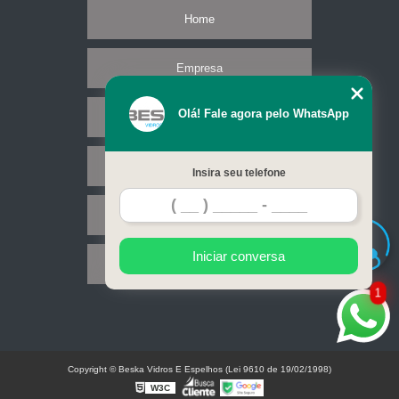
Home
Empresa
Olá! Fale agora pelo WhatsApp
Missão
Serviços
Insira seu telefone
Contato
Iniciar conversa
Mapa do site
1
Copyright © Beska Vidros E Espelhos (Lei 9610 de 19/02/1998)
W3C