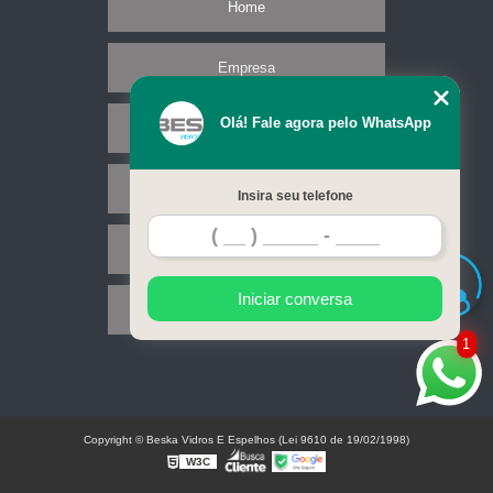
Home
Empresa
Olá! Fale agora pelo WhatsApp
Missão
Serviços
Insira seu telefone
Contato
Iniciar conversa
Mapa do site
1
Copyright © Beska Vidros E Espelhos (Lei 9610 de 19/02/1998)
W3C