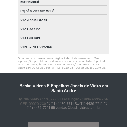
MatrizMauá
Pq São Vicente Mauá
Vila Assis Brasil
Vila Bocaina
Vila Guarani
Vl N. S. das Vitórias
O conteúdo do texto desta página é de direito reservado. Sua
reprodução, parcial ou total, mesmo citando nossos links, é proibida
sem a autorização do autor. Crime de violação de direito autoral –
artigo 184 do Código Penal –
Lei 9610/98 - Lei de direitos autorais
.
Beska Vidros E Espelhos Janela de Vidro em
Santo André
Rua Santo André, 22 - Vila Assunção - Santo André - SP
CEP: 09020-230
(11) 4436-7711
(11) 4436-7711
(11) 4436-7711
vendas@beskavidros.com.br