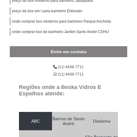
preço de box moderno para banheiro Jabaquara
preço de box em l para banheiro Eldorado
onde comprar box moderno para banheiro Parque Anchieta
onde comprar box de banheiro Jardim Santo André CDHU
Entre em contato
(11) 4436-7711
(11) 4436-7711
Regiões onde a Beska Vidros E
Espelhos atende:
Bairros de Santo
ABC
Diadema
André
São Bernardo do