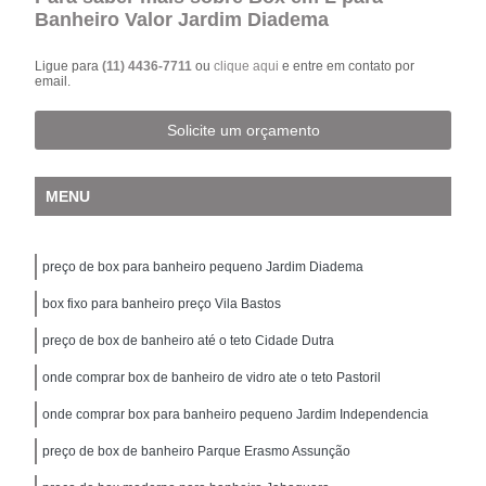
Banheiro Valor Jardim Diadema
Ligue para
(11) 4436-7711
ou
clique aqui
e entre em contato por
email.
Solicite um orçamento
MENU
preço de box para banheiro pequeno Jardim Diadema
box fixo para banheiro preço Vila Bastos
preço de box de banheiro até o teto Cidade Dutra
onde comprar box de banheiro de vidro ate o teto Pastoril
onde comprar box para banheiro pequeno Jardim Independencia
preço de box de banheiro Parque Erasmo Assunção