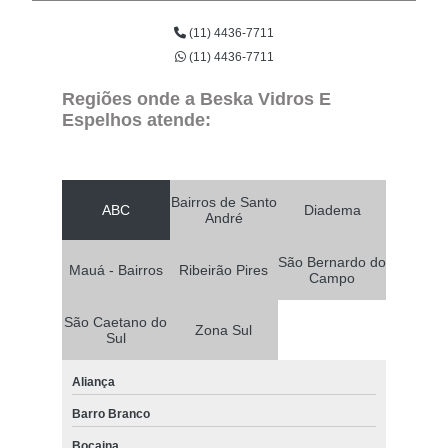
(11) 4436-7711
(11) 4436-7711
Regiões onde a Beska Vidros E
Espelhos atende:
Bairros de Santo
ABC
Diadema
André
São Bernardo do
Mauá - Bairros
Ribeirão Pires
Campo
São Caetano do
Zona Sul
Sul
Aliança
Barro Branco
Bocaina