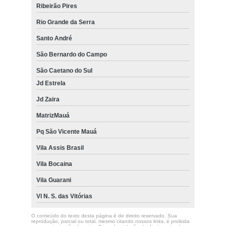
Ribeirão Pires
Rio Grande da Serra
Santo André
São Bernardo do Campo
São Caetano do Sul
Jd Estrela
Jd Zaira
MatrizMauá
Pq São Vicente Mauá
Vila Assis Brasil
Vila Bocaina
Vila Guarani
Vl N. S. das Vitórias
O conteúdo do texto desta página é de direito reservado. Sua
reprodução, parcial ou total, mesmo citando nossos links, é proibida