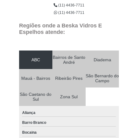
(11) 4436-7711
(11) 4436-7711
Regiões onde a Beska Vidros E
Espelhos atende:
Bairros de Santo
ABC
Diadema
André
São Bernardo do
Mauá - Bairros
Ribeirão Pires
Campo
São Caetano do
Zona Sul
Sul
Aliança
Barro Branco
Bocaina