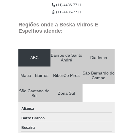
(11) 4436-7711
(11) 4436-7711
Regiões onde a Beska Vidros E
Espelhos atende:
Bairros de Santo
ABC
Diadema
André
São Bernardo do
Mauá - Bairros
Ribeirão Pires
Campo
São Caetano do
Zona Sul
Sul
Aliança
Barro Branco
Bocaina