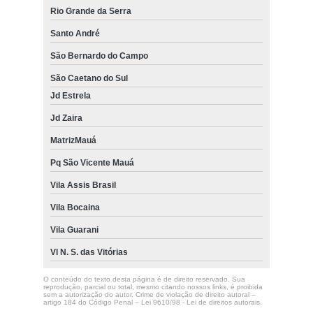
Rio Grande da Serra
Santo André
São Bernardo do Campo
São Caetano do Sul
Jd Estrela
Jd Zaira
MatrizMauá
Pq São Vicente Mauá
Vila Assis Brasil
Vila Bocaina
Vila Guarani
Vl N. S. das Vitórias
O conteúdo do texto desta página é de direito reservado. Sua
reprodução, parcial ou total, mesmo citando nossos links, é proibida
sem a autorização do autor. Crime de violação de direito autoral –
artigo 184 do Código Penal –
Lei 9610/98 - Lei de direitos autorais
.