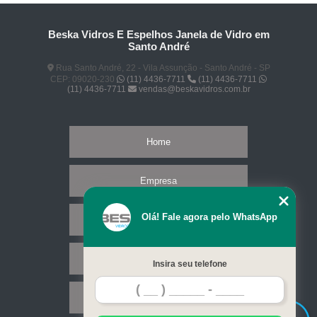
Beska Vidros E Espelhos Janela de Vidro em
Santo André
Rua Santo André, 22 - Vila Assunção - Santo André - SP
CEP: 09020-230
(11) 4436-7711
(11) 4436-7711
(11) 4436-7711
vendas@beskavidros.com.br
Home
Empresa
Olá! Fale agora pelo WhatsApp
Missão
Serviços
Insira seu telefone
Contato