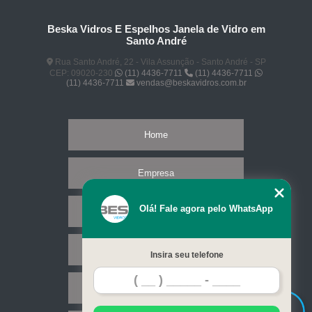
Beska Vidros E Espelhos Janela de Vidro em
Santo André
Rua Santo André, 22 - Vila Assunção - Santo André - SP
CEP: 09020-230
(11) 4436-7711
(11) 4436-7711
(11) 4436-7711
vendas@beskavidros.com.br
Home
Empresa
Olá! Fale agora pelo WhatsApp
Missão
Serviços
Insira seu telefone
Contato