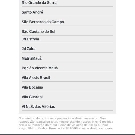
Rio Grande da Serra
Santo André
São Bernardo do Campo
São Caetano do Sul
Jd Estrela
Jd Zaira
MatrizMauá
Pq São Vicente Mauá
Vila Assis Brasil
Vila Bocaina
Vila Guarani
Vl N. S. das Vitórias
O conteúdo do texto desta página é de direito reservado. Sua
reprodução, parcial ou total, mesmo citando nossos links, é proibida
sem a autorização do autor. Crime de violação de direito autoral –
artigo 184 do Código Penal –
Lei 9610/98 - Lei de direitos autorais
.