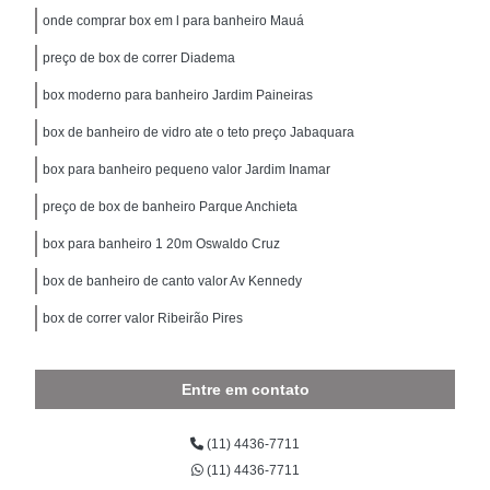
onde comprar box em l para banheiro Mauá
preço de box de correr Diadema
box moderno para banheiro Jardim Paineiras
box de banheiro de vidro ate o teto preço Jabaquara
box para banheiro pequeno valor Jardim Inamar
preço de box de banheiro Parque Anchieta
box para banheiro 1 20m Oswaldo Cruz
box de banheiro de canto valor Av Kennedy
box de correr valor Ribeirão Pires
Entre em contato
(11) 4436-7711
(11) 4436-7711