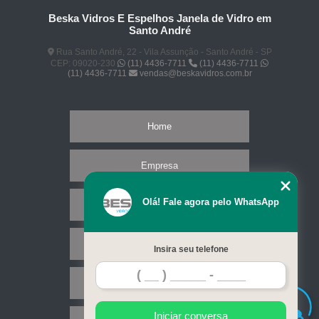
Beska Vidros E Espelhos Janela de Vidro em
Santo André
Rua Santo André, 22 - Vila Assunção - Santo André - SP
CEP: 09020-230
(11) 4436-7711
(11) 4436-7711
(11) 4436-7711
vendas@beskavidros.com.br
Home
Empresa
Olá! Fale agora pelo WhatsApp
Missão
Serviços
Insira seu telefone
Contato
Iniciar conversa