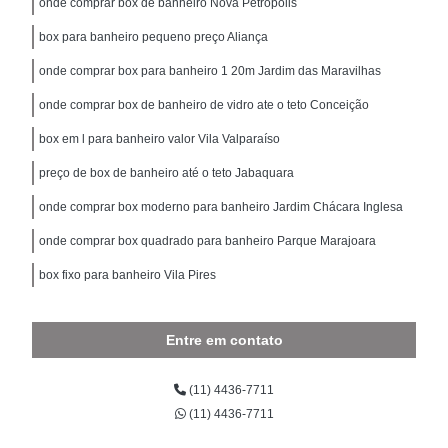
onde comprar box de banheiro Nova Petrópolis
box para banheiro pequeno preço Aliança
onde comprar box para banheiro 1 20m Jardim das Maravilhas
onde comprar box de banheiro de vidro ate o teto Conceição
box em l para banheiro valor Vila Valparaíso
preço de box de banheiro até o teto Jabaquara
onde comprar box moderno para banheiro Jardim Chácara Inglesa
onde comprar box quadrado para banheiro Parque Marajoara
box fixo para banheiro Vila Pires
Entre em contato
(11) 4436-7711
(11) 4436-7711