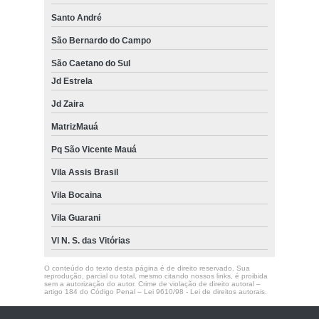
Santo André
São Bernardo do Campo
São Caetano do Sul
Jd Estrela
Jd Zaira
MatrizMauá
Pq São Vicente Mauá
Vila Assis Brasil
Vila Bocaina
Vila Guarani
Vl N. S. das Vitórias
O conteúdo do texto desta página é de direito reservado. Sua
reprodução, parcial ou total, mesmo citando nossos links, é proibida
sem a autorização do autor. Crime de violação de direito autoral –
artigo 184 do Código Penal –
Lei 9610/98 - Lei de direitos autorais
.