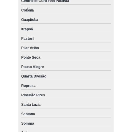
Centro de Ouro Fino Paulista
Colônia
Guapituba
Itrapoá
Pastoril
Pilar Velho
Ponte Seca
Pouso Alegre
Quarta Divisão
Represa
Ribeirão Pires
Santa Luzia
Santana
Somma