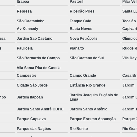
Itrapoá
Pastoril
Pilar Ve
Es
Represa
Ribeirão Pires
Santa L
Espel
São Caetaninho
Tanque Caio
Tecelão
Fechame
Av Kennedy
Baeta Neves
Capivar
Fechamen
esa
Jardim São Caetano
Nova Petrópolis
Olímpic
s
Pauliceia
Planalto
Rudge 
Fecham
São Bernardo do Campo
São Caetano do Sul
Vila Da
Fecham
Vila Santa Rita de Cassia
Fechame
Campestre
Campo Grande
Casa B
Fechament
Cidade São Jorge
Estância Rio Grande
Jardim
Fechament
Jardim Joaquim Eugênio de
mpo
Jardim Itapoan
Jardim 
Lima
Fechamento
Jardim Santo André CDHU
Jardim Santo Antônio
Jardim 
Fechamento
Parque Capuava
Parque Erasmo Assunção
Parque 
Fechamento
Parque das Nações
Rio Bonito
Rio Gra
Fecha