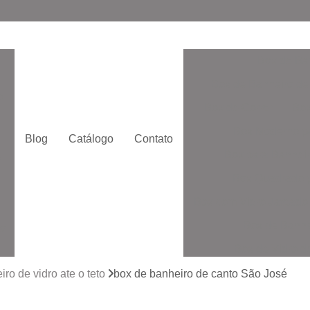
Box de Ba
Box de Banheiro de
o
Box de Correr
Box
Box Moderno p
Blog
Catálogo
Contato
Box para Banheir
e
Box Quadrado p
Box com Vidro Jatead
Box de Banhe
to
Box de Vidro 
to
Box de Vidro San
ro de vidro ate o teto
box de banheiro de canto São José
Box Vidr