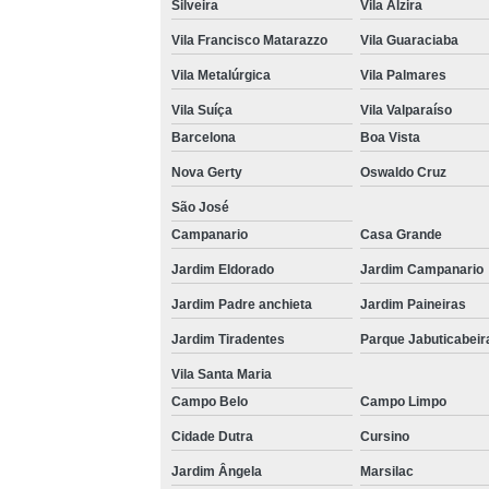
Silveira
Vila Alzira
Vila Francisco Matarazzo
Vila Guaraciaba
Vila Metalúrgica
Vila Palmares
Vila Suíça
Vila Valparaíso
Barcelona
Boa Vista
Nova Gerty
Oswaldo Cruz
São José
Campanario
Casa Grande
Jardim Eldorado
Jardim Campanario
Jardim Padre anchieta
Jardim Paineiras
Jardim Tiradentes
Parque Jabuticabeir
Vila Santa Maria
Campo Belo
Campo Limpo
Cidade Dutra
Cursino
Jardim Ângela
Marsilac