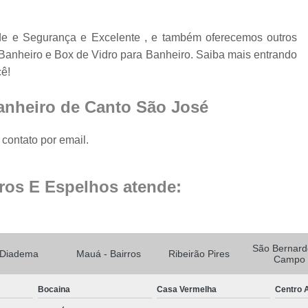
Espelho para Sala
e e Segurança e Excelente , e também oferecemos outros
Espelho 
Banheiro e Box de Vidro para Banheiro. Saiba mais entrando
Espelho São B
cê!
Espelho 
anheiro de Canto São José
Espelho de Pare
Espelho Grand
contato por email.
Espelho Moderno
ros E Espelhos atende:
Espelho Redon
Espelho de B
Espelho Decorativo 
São Bernard
Diadema
Mauá - Bairros
Ribeirão Pires
Espelho Grande para B
Campo
Espelho para Banhe
Bocaina
Casa Vermelha
Centro A
Espelho para Par