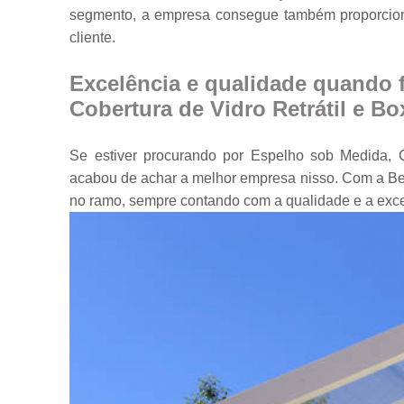
segmento, a empresa consegue também proporcion
Portas em vidr
cliente.
Tampos de
mesa
Excelência e qualidade quando 
Vidros
Cobertura de Vidro Retrátil e Bo
temperados
Se estiver procurando por Espelho sob Medida, C
acabou de achar a melhor empresa nisso. Com a Be
no ramo, sempre contando com a qualidade e a exc