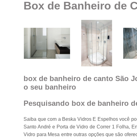
Box de Banheiro de 
Espelhos em
geral
Espelhos par
ambientes
Fechamento d
ambiente co
vidro
Guarda corpo
Janela feita d
vidro
box de banheiro de canto São Jo
o seu banheiro
Janelas de
vidro
Janelas em
Pesquisando box de banheiro d
vidro
Porta feita de
Saiba que com a Beska Vidros E Espelhos você pod
vidro
Santo André e Porta de Vidro de Correr 1 Folha, 
Portas de vidr
Vidro para Mesa entre outras opções que são ofere