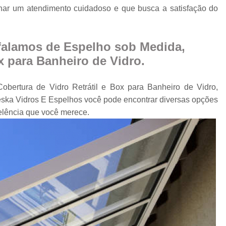
Cobertura Retrá
ar um atendimento cuidadoso e que busca a satisfação do
o
Divisória de Ambien
Divisória de Vidr
falamos de Espelho sob Medida,
Divisória de Vidro 
x para Banheiro de Vidro.
Divisória de Vidro par
obertura de Vidro Retrátil e Box para Banheiro de Vidro,
Divisór
ska Vidros E Espelhos você pode encontrar diversas opções
Divisória de Vidro
elência que você merece.
Divisória em Vid
Envi
Envi
Envidr
Envidraçame
Envidraçamento Retráti