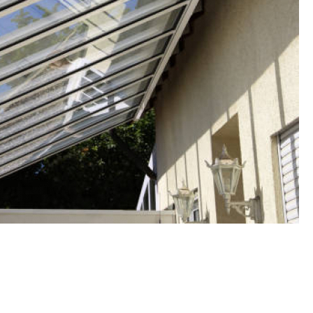
Fechamento de Sacad
Fechamento de Sa
Envid
Envi
Envidr
Envidraçame
Fechame
Fechamen
Fechament
Fec
Fechamen
Fechament
Fechamento de Vidro
Espelho de Parede