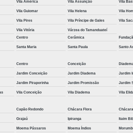
Vila América
Vila Assunção
Vila Bas
Fechamento em Vidr
Vila Guiomar
Vila Helena
Vila Ho
Guarda Corpo de 
Vila Pires
Vila Príncipe de Gales
Vila Sa
Guarda Corpo d
Vila Vitória
Várzea do Tamanduateí
Guarda Corpo de Vidr
Centro
Cerâmica
Fundaç
Guar
Santa Maria
Santa Paula
Santo A
Guarda Co
Centro
Conceição
Diadem
Guarda Corpo de 
Jardim Conceição
Jardim Diadema
Jardim 
Guarda Corpo Vid
Jardim Piraporinha
Jardim Promissão
Jardim 
Janela de Quarto d
as
Vila Conceição
Vila Diadema
Vila Elid
Janela de Vid
Jane
Capão Redondo
Chácara Flora
Chácara
Janela de Vidro pa
Grajaú
Ipiranga
Itaim Bi
Janela de Vidro T
Moema Pássaros
Moema Índios
Morumb