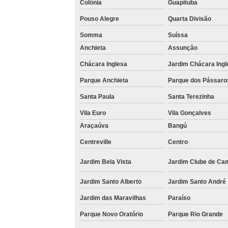
Colônia
Guapituba
Pouso Alegre
Quarta Divisão
Somma
Suíssa
Anchieta
Assunção
Chácara Inglesa
Jardim Chácara Ingl
Parque Anchieta
Parque dos Pássaro
Santa Paula
Santa Terezinha
Vila Euro
Vila Gonçalves
Araçaúva
Bangú
Centreville
Centro
Jardim Bela Vista
Jardim Clube de Ca
Jardim Santo Alberto
Jardim Santo André
Jardim das Maravilhas
Paraíso
Parque Novo Oratório
Parque Rio Grande