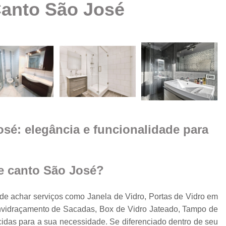
Canto São José
Box Vidro Te
Box de Banheiro Vidro
a
Box de Vidro
Box 
e
m
Box de
Box de Vidro
Box de Vidro 
e
sé: elegância e funcionalidade para
Box para 
Cobertura de Vidro
Cobertura de Vidr
e canto São José?
Co
Cobertur
e achar serviços como Janela de Vidro, Portas de Vidro em
Envidraçamento de Sacadas, Box de Vidro Jateado, Tampo de
Cobertura de Vidro
o
cidas para a sua necessidade. Se diferenciado dentro de seu