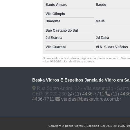
Santo Amaro
Saúde
Vila Olímpia
Diadema
Mauá
São Caetano do Sul
Jd Estrela
Jd Zaira
Vila Guarani
Vl N. S. das Vitórias
O conteúdo do texto desta página é de direito reservado. Sua rep
–
Lei 9610/98 - Lei de direitos autorais
.
Beska Vidros E Espelhos Janela de Vidro em Sa
Rua Santo André, 22 - Vila Assunção - Santo
CEP: 09020-230
(11) 4436-7711
(11) 443
4436-7711
vendas@beskavidros.com.br
Copyright © Beska Vidros E Espelhos (Lei 9610 de 19/02/1