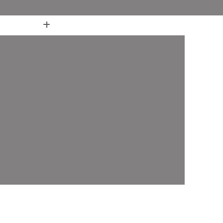
(11) 4436-7711
(11) 4436-7711
nheiro
Box de Banheiro até o Teto
 Canto
Box de Banheiro de Vidro Ate o Teto
 em L para Banheiro
Box Fixo para Banheiro
ara Banheiro
Box para Banheiro 1 20m
o até o Teto
Box para Banheiro Pequeno
ara Banheiro
Box Banheiro Vidro ABC
o ABC
Box de Banheiro com Vidro Jateado ABC
iro em Vidro ABC
Box de Vidro ABC
de Canto ABC
Box de Vidro Incolor ABC
fonado ABC
Box em Vidro Temperado ABC
o Fumê ABC
Box Vidro Incolor ABC