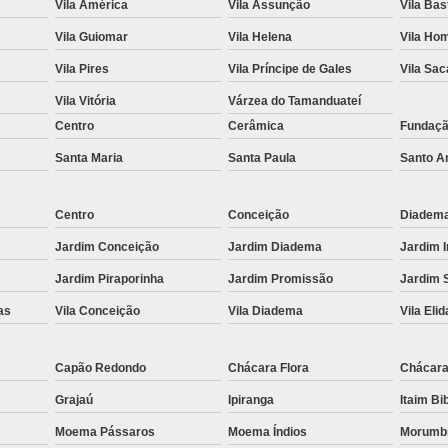
Vila América
Vila Assunção
Vila Bas
Fechamento em Vidr
Vila Guiomar
Vila Helena
Vila Ho
Guarda Corpo de 
Vila Pires
Vila Príncipe de Gales
Vila Sa
Guarda Corpo d
Vila Vitória
Várzea do Tamanduateí
Guarda Corpo de Vidr
Centro
Cerâmica
Fundaç
Guar
Santa Maria
Santa Paula
Santo A
Guarda Co
Centro
Conceição
Diadem
Guarda Corpo de 
Jardim Conceição
Jardim Diadema
Jardim 
Guarda Corpo Vid
Jardim Piraporinha
Jardim Promissão
Jardim 
Janela de Quarto d
as
Vila Conceição
Vila Diadema
Vila Elid
Janela de Vid
Jane
Capão Redondo
Chácara Flora
Chácara
Janela de Vidro pa
Grajaú
Ipiranga
Itaim Bi
Janela de Vidro T
Moema Pássaros
Moema Índios
Morumb