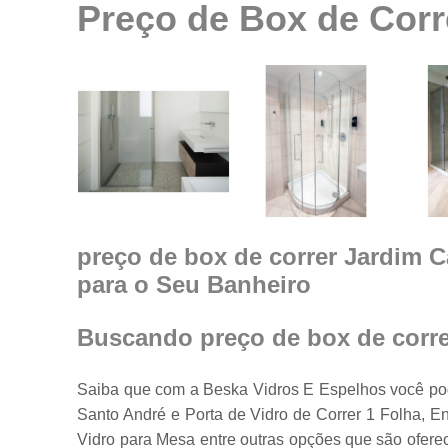
Preço de Box de Cor
Espelhos em
geral
Espelhos par
ambientes
Fechamento d
ambiente co
vidro
Guarda corpo
Janela feita d
vidro
preço de box de correr Jardim 
para o Seu Banheiro
Janelas de
vidro
Janelas em
Buscando preço de box de corr
vidro
Porta feita de
Saiba que com a Beska Vidros E Espelhos você pod
vidro
Santo André e Porta de Vidro de Correr 1 Folha, 
Portas de vidr
Vidro para Mesa entre outras opções que são ofere