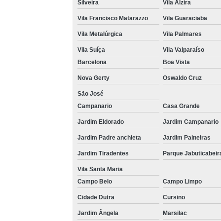
Silveira
Vila Alzira
Vila Francisco Matarazzo
Vila Guaraciaba
Vila Metalúrgica
Vila Palmares
Vila Suíça
Vila Valparaíso
Barcelona
Boa Vista
Nova Gerty
Oswaldo Cruz
São José
Campanario
Casa Grande
Jardim Eldorado
Jardim Campanario
Jardim Padre anchieta
Jardim Paineiras
Jardim Tiradentes
Parque Jabuticabeir
Vila Santa Maria
Campo Belo
Campo Limpo
Cidade Dutra
Cursino
Jardim Ângela
Marsilac