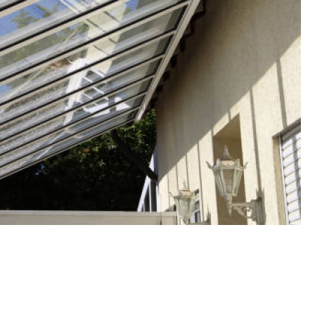
Fechamento de Sacad
Fechamento de Sa
Envid
Envi
Envidr
Envidraçame
Fechame
Fechamen
Fechament
Fec
Fechamen
Fechament
Fechamento de Vidro
Espelho de Parede