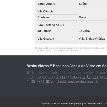
Santo Amaro
Saúde
Vila Olímpia
Diadema
Mauá
São Caetano do Sul
Jd Estrela
Jd Zaira
Vila Guarani
Vl N. S. das Vitórias
O conteúdo do texto desta página é de direito reservado. Sua rep
–
Lei 9610/98 - Lei de direitos autorais
.
Beska Vidros E Espelhos Janela de Vidro em Sa
Rua Santo André, 22 - Vila Assunção - Santo
CEP: 09020-230
(11) 4436-7711
(11) 443
4436-7711
vendas@beskavidros.com.br
Copyright © Beska Vidros E Espelhos (Lei 9610 de 19/02/1