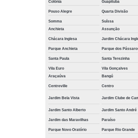
Colônia
Guapituba
Pouso Alegre
Quarta Divisão
Somma
Suíssa
Anchieta
Assunção
Chácara Inglesa
Jardim Chácara Ingl
Parque Anchieta
Parque dos Pássaro
Santa Paula
Santa Terezinha
Vila Euro
Vila Gonçalves
Araçaúva
Bangú
Centreville
Centro
Jardim Bela Vista
Jardim Clube de Ca
Jardim Santo Alberto
Jardim Santo André
Jardim das Maravilhas
Paraíso
Parque Novo Oratório
Parque Rio Grande