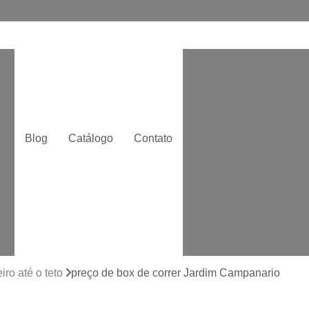
Box de Ba
Box de Banheiro de
o
Box de Correr
Box
Box Moderno p
Blog
Catálogo
Contato
Box para Banheir
e
Box Quadrado p
Box com Vidro Jatead
Box de Banhe
to
Box de Vidro 
to
Box de Vidro San
ro até o teto
preço de box de correr Jardim Campanario
Box Vidr