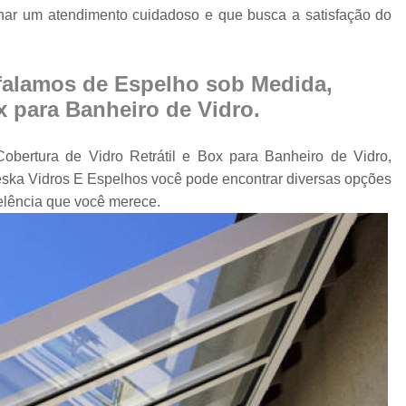
Cobertura Retrá
ar um atendimento cuidadoso e que busca a satisfação do
o
Divisória de Ambien
Divisória de Vidr
falamos de Espelho sob Medida,
Divisória de Vidro 
x para Banheiro de Vidro.
Divisória de Vidro par
obertura de Vidro Retrátil e Box para Banheiro de Vidro,
Divisór
ska Vidros E Espelhos você pode encontrar diversas opções
Divisória de Vidro
elência que você merece.
Divisória em Vid
Envi
Envi
Envidr
Envidraçame
Envidraçamento Retráti