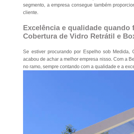
segmento, a empresa consegue também proporcion
Portas em vidr
cliente.
Tampos de
mesa
Excelência e qualidade quando 
Vidros
Cobertura de Vidro Retrátil e Bo
temperados
Se estiver procurando por Espelho sob Medida, C
acabou de achar a melhor empresa nisso. Com a Be
no ramo, sempre contando com a qualidade e a exc