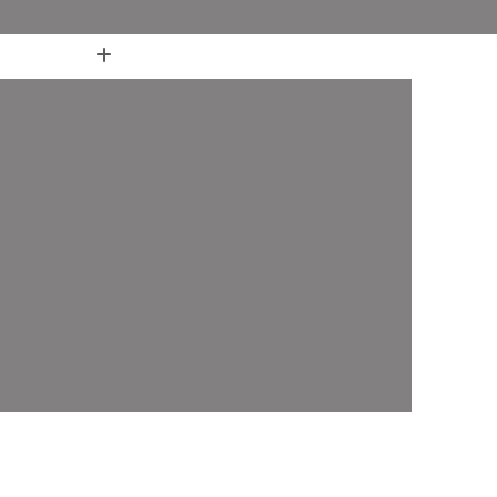
(11) 4436-7711
(11) 4436-7711
nheiro
Box de Banheiro até o Teto
 Canto
Box de Banheiro de Vidro Ate o Teto
 em L para Banheiro
Box Fixo para Banheiro
ara Banheiro
Box para Banheiro 1 20m
o até o Teto
Box para Banheiro Pequeno
ara Banheiro
Box Banheiro Vidro ABC
o ABC
Box de Banheiro com Vidro Jateado ABC
iro em Vidro ABC
Box de Vidro ABC
de Canto ABC
Box de Vidro Incolor ABC
fonado ABC
Box em Vidro Temperado ABC
o Fumê ABC
Box Vidro Incolor ABC