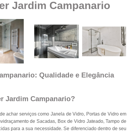
rer Jardim Campanario
Box Vidro Te
Box de Banheiro Vidro
a
Box de Vidro
Box 
e
m
Box de
Box de Vidro
Box de Vidro 
e
Campanario: Qualidade e Elegância
Box para 
Cobertura de Vidro
Cobertura de Vidr
er Jardim Campanario?
Co
Cobertur
e achar serviços como Janela de Vidro, Portas de Vidro em
Envidraçamento de Sacadas, Box de Vidro Jateado, Tampo de
Cobertura de Vidro
o
cidas para a sua necessidade. Se diferenciado dentro de seu