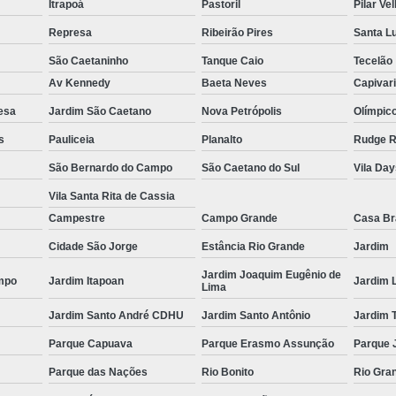
Itrapoá
Pastoril
Pilar Ve
Es
Represa
Ribeirão Pires
Santa L
Espel
São Caetaninho
Tanque Caio
Tecelão
Fechame
Av Kennedy
Baeta Neves
Capivar
Fechamen
esa
Jardim São Caetano
Nova Petrópolis
Olímpic
s
Pauliceia
Planalto
Rudge 
Fecham
São Bernardo do Campo
São Caetano do Sul
Vila Da
Fecham
Vila Santa Rita de Cassia
Fechame
Campestre
Campo Grande
Casa B
Fechament
Cidade São Jorge
Estância Rio Grande
Jardim
Fechament
Jardim Joaquim Eugênio de
mpo
Jardim Itapoan
Jardim 
Lima
Fechamento
Jardim Santo André CDHU
Jardim Santo Antônio
Jardim 
Fechamento
Parque Capuava
Parque Erasmo Assunção
Parque 
Fechamento
Parque das Nações
Rio Bonito
Rio Gra
Fecha