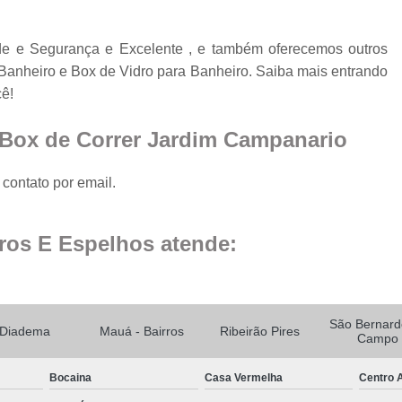
Espelho para Sala
e e Segurança e Excelente , e também oferecemos outros
Espelho 
Banheiro e Box de Vidro para Banheiro. Saiba mais entrando
Espelho São B
cê!
Espelho 
 Box de Correr Jardim Campanario
Espelho de Pare
Espelho Grand
contato por email.
Espelho Moderno
ros E Espelhos atende:
Espelho Redon
Espelho de B
Espelho Decorativo 
São Bernard
Diadema
Mauá - Bairros
Ribeirão Pires
Espelho Grande para B
Campo
Espelho para Banhe
Bocaina
Casa Vermelha
Centro A
Espelho para Par