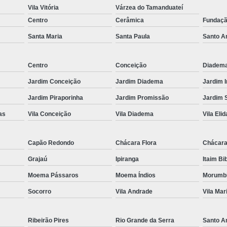
Janela para Sala 
Vila Vitória
Várzea do Tamanduateí
Centro
Cerâmica
Fundaç
Janela de Correr de Vid
Santa Maria
Santa Paula
Santo A
Janela de Vid
Janela de Vidro 
Centro
Conceição
Diadem
Janela de Vidro
Jardim Conceição
Jardim Diadema
Jardim 
Janela de Vidro São 
Jardim Piraporinha
Jardim Promissão
Jardim 
Janela Pivotante 
as
Vila Conceição
Vila Diadema
Vila Elid
Janela de Cozinha d
Capão Redondo
Chácara Flora
Chácara
Janela de Vidro 
Grajaú
Ipiranga
Itaim Bi
Janela de Vidr
Moema Pássaros
Moema Índios
Morumb
Janela para Sala
Socorro
Vila Andrade
Vila Mar
Janela Vidro D
Janelas de Vidr
Ribeirão Pires
Rio Grande da Serra
Santo A