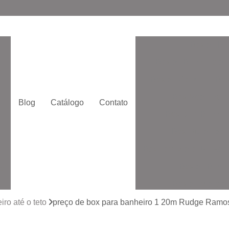
Box de Ba
Box de Banheiro de
o
Box de Correr
Box
Box Moderno p
Blog
Catálogo
Contato
Box para Banheir
e
Box Quadrado p
Box com Vidro Jatead
Box de Banhe
to
Box de Vidro 
to
Box de Vidro San
ro até o teto
preço de box para banheiro 1 20m Rudge Ramo
Box Vidr