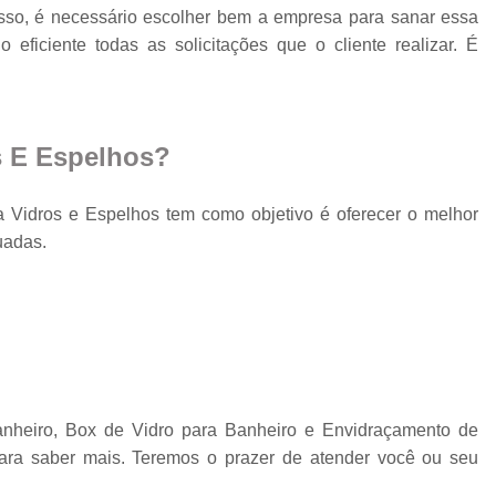
sso, é necessário escolher bem a empresa para sanar essa
Espelho para Sala
iciente todas as solicitações que o cliente realizar. É
Espelho 
Espelho São B
Espelho 
s E Espelhos?
Espelho de Pare
Vidros e Espelhos tem como objetivo é oferecer o melhor
Espelho Grand
uadas.
Espelho Moderno
Espelho Redon
Espelho de B
Espelho Decorativo 
Espelho Grande para B
heiro, Box de Vidro para Banheiro e Envidraçamento de
Espelho para Banhe
ara saber mais. Teremos o prazer de atender você ou seu
Espelho para Par