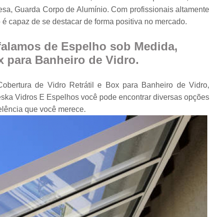
Cobertura Retrá
esa, Guarda Corpo de Alumínio. Com profissionais altamente
o
Divisória de Ambien
 é capaz de se destacar de forma positiva no mercado.
Divisória de Vidr
falamos de Espelho sob Medida,
Divisória de Vidro 
x para Banheiro de Vidro.
Divisória de Vidro par
obertura de Vidro Retrátil e Box para Banheiro de Vidro,
Divisór
ska Vidros E Espelhos você pode encontrar diversas opções
Divisória de Vidro
elência que você merece.
Divisória em Vid
Envi
Envi
Envidr
Envidraçame
Envidraçamento Retráti