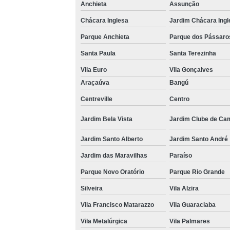
Anchieta
Assunção
Chácara Inglesa
Jardim Chácara Ingl
Parque Anchieta
Parque dos Pássaro
Santa Paula
Santa Terezinha
Vila Euro
Vila Gonçalves
Araçaúva
Bangú
Centreville
Centro
Jardim Bela Vista
Jardim Clube de Ca
Jardim Santo Alberto
Jardim Santo André
Jardim das Maravilhas
Paraíso
Parque Novo Oratório
Parque Rio Grande
Silveira
Vila Alzira
Vila Francisco Matarazzo
Vila Guaraciaba
Vila Metalúrgica
Vila Palmares