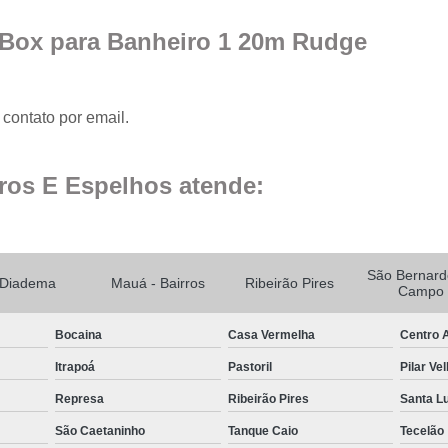
Es
 Box para Banheiro 1 20m Rudge
Espel
Fechame
contato por email.
Fechamen
Fecham
ros E Espelhos atende:
Fecham
Fechame
Fechament
São Bernard
Diadema
Mauá - Bairros
Ribeirão Pires
Campo
Fechament
Fechamento
Bocaina
Casa Vermelha
Centro A
Fechamento
Itrapoá
Pastoril
Pilar Ve
Fechamento
Represa
Ribeirão Pires
Santa L
Fecha
São Caetaninho
Tanque Caio
Tecelão