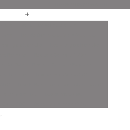
(11) 4436-7711
(11) 4436-7711
nheiro
Box de Banheiro até o Teto
 Canto
Box de Banheiro de Vidro Ate o Teto
 em L para Banheiro
Box Fixo para Banheiro
ara Banheiro
Box para Banheiro 1 20m
o até o Teto
Box para Banheiro Pequeno
ara Banheiro
Box Banheiro Vidro ABC
o ABC
Box de Banheiro com Vidro Jateado ABC
iro em Vidro ABC
Box de Vidro ABC
de Canto ABC
Box de Vidro Incolor ABC
fonado ABC
Box em Vidro Temperado ABC
s
o Fumê ABC
Box Vidro Incolor ABC