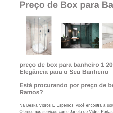
Preço de Box para B
Espelhos em
geral
Espelhos par
ambientes
Fechamento d
ambiente co
vidro
Guarda corpo
Janela feita d
vidro
preço de box para banheiro 1 
Elegância para o Seu Banheiro
Janelas de
vidro
Janelas em
Está procurando por preço de b
vidro
Ramos?
Porta feita de
vidro
Na Beska Vidros E Espelhos, você encontra a s
Portas de vidr
Oferecemos serviços como Janela de Vidro, Portas