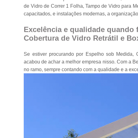
de Vidro de Correr 1 Folha, Tampo de Vidro para M
Portas em vidr
capacitados, e instalações modernas, a organização
Tampos de
mesa
Excelência e qualidade quando 
Vidros
Cobertura de Vidro Retrátil e Bo
temperados
Se estiver procurando por Espelho sob Medida, C
acabou de achar a melhor empresa nisso. Com a Be
no ramo, sempre contando com a qualidade e a exc