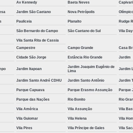
Av Kennedy
Baeta Neves
Capivar
Fechamento em Vidr
esa
Jardim São Caetano
Nova Petrópolis
Olímpic
Guarda Corpo de 
s
Pauliceia
Planalto
Rudge 
Guarda Corpo d
São Bernardo do Campo
São Caetano do Sul
Vila Da
Guarda Corpo de Vidr
Vila Santa Rita de Cassia
Guar
Campestre
Campo Grande
Casa B
Guarda Co
Cidade São Jorge
Estância Rio Grande
Jardim
Guarda Corpo de 
Jardim Joaquim Eugênio de
mpo
Jardim Itapoan
Jardim 
Lima
Guarda Corpo Vid
Jardim Santo André CDHU
Jardim Santo Antônio
Jardim 
Janela de Quarto d
Parque Capuava
Parque Erasmo Assunção
Parque 
Janela de Vid
Parque das Nações
Rio Bonito
Rio Gra
Jane
Vila América
Vila Assunção
Vila Bas
Janela de Vidro pa
Vila Guiomar
Vila Helena
Vila Ho
Janela de Vidro T
Vila Pires
Vila Príncipe de Gales
Vila Sa