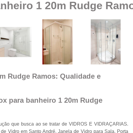
anheiro 1 20m Rudge Ram
Box Vidro Te
Box de Banheiro Vidro
a
Box de Vidro
Box 
e
m
Box de
Box de Vidro
Box de Vidro 
e
20m Rudge Ramos: Qualidade e
Box para 
Cobertura de Vidro
Cobertura de Vidr
ox para banheiro 1 20m Rudge
Co
Cobertur
olução que busca ao se tratar de VIDROS E VIDRAÇARIAS.
Cobertura de Vidro
o
 de Vidro em Santo André, Janela de Vidro para Sala, Porta