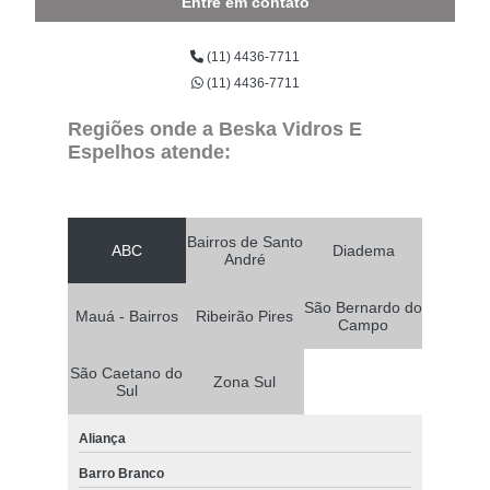
Entre em contato
(11) 4436-7711
(11) 4436-7711
Regiões onde a Beska Vidros E
Espelhos atende:
Bairros de Santo
ABC
Diadema
André
São Bernardo do
Mauá - Bairros
Ribeirão Pires
Campo
São Caetano do
Zona Sul
Sul
Aliança
Barro Branco