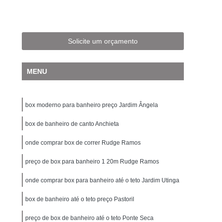
mperado ABC
Box de Banheiro de Vidro
Box de Vidro até o Teto
Box de Vidro Fumê
 Jateado
Box de Vidro para Banheiro
Solicite um orçamento
de Vidro para Banheiro Pequeno
MENU
 Vidro para Banheiro Santo André
 para Banheiro São Bernardo do Campo
box moderno para banheiro preço Jardim Ângela
Temperado
Box para Banheiro de Vidro
Banheiro Vidro
box de banheiro de canto Anchieta
Cobertura de Vidro
 Fixa
Cobertura de Vidro para área Externa
onde comprar box de correr Rudge Ramos
o Residencial
Cobertura de Vidro Retrátil
preço de box para banheiro 1 20m Rudge Ramos
bertura de Vidro Santo André
onde comprar box para banheiro até o teto Jardim Utinga
a de Vidro São Bernardo do Campo
box de banheiro até o teto preço Pastoril
 Temperado
Cobertura para Janela de Vidro
preço de box de banheiro até o teto Ponte Seca