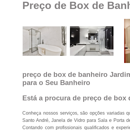
Preço de Box de Ban
Espelhos em
geral
Espelhos par
ambientes
Fechamento d
ambiente co
vidro
Guarda corpo
Janela feita d
vidro
preço de box de banheiro Jardi
para o Seu Banheiro
Janelas de
vidro
Janelas em
Está a procura de preço de box
vidro
Porta feita de
Conheça nossos serviços, são opções variadas q
vidro
Santo André, Janela de Vidro para Sala e Porta d
Portas de vidr
Contando com profissionais qualificados e expe