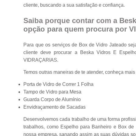
cliente, buscando a sua satisfação e confiança.
Portas em vidr
Tampos de
Saiba porque contar com a Besk
mesa
opção para quem procura por 
Vidros
temperados
Para que os serviços de Box de Vidro Jateado sej
cliente deve procurar a Beska Vidros E Espe
VIDRAÇARIAS.
Temos outras maneiras de te atender, conheça mais
Porta de Vidro de Correr 1 Folha
Tampo de Vidro para Mesa
Guarda Corpo de Alumínio
Envidraçamento de Sacadas
Desenvolvemos cada trabalho de uma forma profissio
trabalhos, como Espelho para Banheiro e Box de 
nossa empresa, sanando assim as suas dúvidas sob