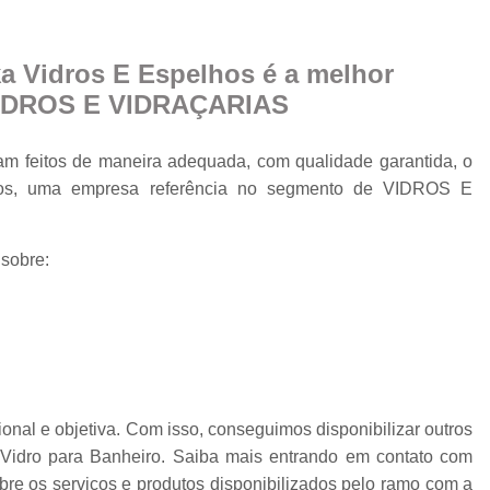
Cobertura Retrá
o
Divisória de Ambien
a Vidros E Espelhos é a melhor
Divisória de Vidr
VIDROS E VIDRAÇARIAS
Divisória de Vidro 
Divisória de Vidro par
am feitos de maneira adequada, com qualidade garantida, o
lhos, uma empresa referência no segmento de VIDROS E
Divisór
Divisória de Vidro
 sobre:
Divisória em Vid
Envi
Envi
Envidr
Envidraçame
nal e objetiva. Com isso, conseguimos disponibilizar outros
Envidraçamento Retráti
Vidro para Banheiro. Saiba mais entrando em contato com
re os serviços e produtos disponibilizados pelo ramo com a