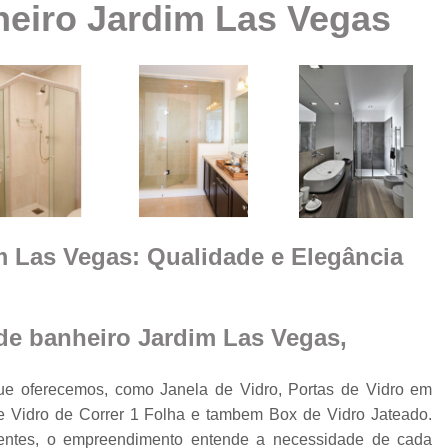
heiro Jardim Las Vegas
Box Vidro Te
Box de Banheiro Vidro
a
Box de Vidro
Box 
e
m
Box de
Box de Vidro
Box de Vidro 
e
m Las Vegas: Qualidade e Elegância
Box para 
Cobertura de Vidro
Cobertura de Vidr
 de banheiro Jardim Las Vegas,
Co
Cobertur
ue oferecemos, como Janela de Vidro, Portas de Vidro em
e Vidro de Correr 1 Folha e tambem Box de Vidro Jateado.
Cobertura de Vidro
o
rientes, o empreendimento entende a necessidade de cada