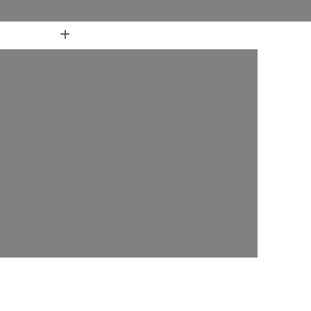
(11) 4436-7711
(11) 4436-7711
nheiro
Box de Banheiro até o Teto
 Canto
Box de Banheiro de Vidro Ate o Teto
 em L para Banheiro
Box Fixo para Banheiro
ara Banheiro
Box para Banheiro 1 20m
o até o Teto
Box para Banheiro Pequeno
ara Banheiro
Box Banheiro Vidro ABC
o ABC
Box de Banheiro com Vidro Jateado ABC
iro em Vidro ABC
Box de Vidro ABC
de Canto ABC
Box de Vidro Incolor ABC
fonado ABC
Box em Vidro Temperado ABC
o Fumê ABC
Box Vidro Incolor ABC