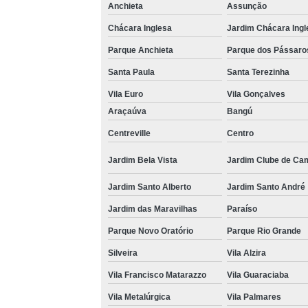
Anchieta
Assunção
Chácara Inglesa
Jardim Chácara Ingl
Parque Anchieta
Parque dos Pássaro
Santa Paula
Santa Terezinha
Vila Euro
Vila Gonçalves
Araçaúva
Bangú
Centreville
Centro
Jardim Bela Vista
Jardim Clube de Ca
Jardim Santo Alberto
Jardim Santo André
Jardim das Maravilhas
Paraíso
Parque Novo Oratório
Parque Rio Grande
Silveira
Vila Alzira
Vila Francisco Matarazzo
Vila Guaraciaba
Vila Metalúrgica
Vila Palmares