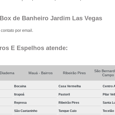
Fechamento de Sacad
Fechamento de Sa
 Box de Banheiro Jardim Las Vegas
Envid
Envi
contato por email.
Envidr
Envidraçame
ros E Espelhos atende:
Fechame
Fechamen
Fechament
São Bernard
Diadema
Mauá - Bairros
Ribeirão Pires
Campo
Fec
Bocaina
Casa Vermelha
Centro A
Fechamen
Itrapoá
Pastoril
Pilar Ve
Fechament
Represa
Ribeirão Pires
Santa L
Fechamento de Vidro
São Caetaninho
Tanque Caio
Tecelão
Espelho de Parede