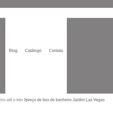
Box de Ba
Box de Banheiro de
o
Box de Correr
Box
Box Moderno p
Blog
Catálogo
Contato
Box para Banheir
e
Box Quadrado p
Box com Vidro Jatead
Box de Banhe
to
Box de Vidro 
to
Box de Vidro San
ro até o teto
preço de box de banheiro Jardim Las Vegas
Box Vidr