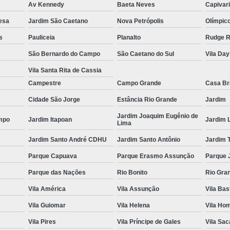
Av Kennedy
Baeta Neves
Capivar
Espelho para Sala
esa
Jardim São Caetano
Nova Petrópolis
Olímpic
Espelho 
s
Pauliceia
Planalto
Rudge 
Espelho São B
São Bernardo do Campo
São Caetano do Sul
Vila Da
Espelho 
Vila Santa Rita de Cassia
Campestre
Campo Grande
Casa B
Espelho de Pare
Cidade São Jorge
Estância Rio Grande
Jardim
Espelho Grand
Jardim Joaquim Eugênio de
Espelho Moderno
mpo
Jardim Itapoan
Jardim 
Lima
Espelho Redon
Jardim Santo André CDHU
Jardim Santo Antônio
Jardim 
Espelho de B
Parque Capuava
Parque Erasmo Assunção
Parque 
Espelho Decorativo 
Parque das Nações
Rio Bonito
Rio Gra
Vila América
Vila Assunção
Vila Bas
Espelho Grande para B
Vila Guiomar
Vila Helena
Vila Ho
Espelho para Banhe
Vila Pires
Vila Príncipe de Gales
Vila Sa
Espelho para Par