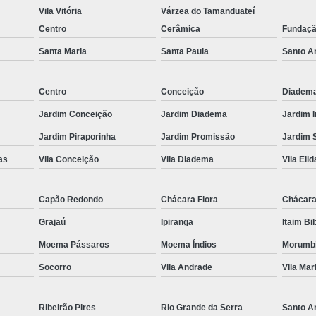
Vila Vitória
Várzea do Tamanduateí
Es
Centro
Cerâmica
Fundaç
Espel
Santa Maria
Santa Paula
Santo A
Fechame
Fechamen
Centro
Conceição
Diadem
Fecham
Jardim Conceição
Jardim Diadema
Jardim 
Fecham
Jardim Piraporinha
Jardim Promissão
Jardim 
as
Vila Conceição
Vila Diadema
Vila Elid
Fechame
Fechament
Capão Redondo
Chácara Flora
Chácara
Fechament
Grajaú
Ipiranga
Itaim Bi
Fechamento
Moema Pássaros
Moema Índios
Morumb
Fechamento
Socorro
Vila Andrade
Vila Mar
Fechamento
Fecha
Ribeirão Pires
Rio Grande da Serra
Santo A