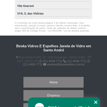
Vila Guarani
Vl N. S. das Vitórias
O conteúdo do texto desta página é de direito reservado. Sua
reprodução, parcial ou total, mesmo citando nossos links, é proibida
sem a autorização do autor. Crime de violação de direito autoral –
artigo 184 do Código Penal –
Lei 9610/98 - Lei de direitos autorais
.
Beska Vidros E Espelhos Janela de Vidro em
Santo André
Rua Santo André, 22 - Vila Assunção - Santo André - SP
CEP: 09020-230
(11) 4436-7711
(11) 4436-7711
(11) 4436-7711
vendas@beskavidros.com.br
Home
Empresa