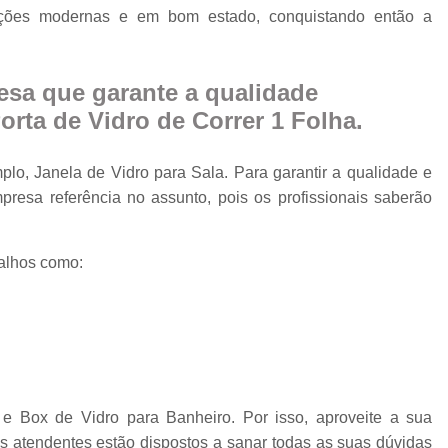
Cobertura Retrá
alações modernas e em bom estado, conquistando então a
o
Divisória de Ambien
Divisória de Vidr
sa que garante a qualidade
Divisória de Vidro 
rta de Vidro de Correr 1 Folha.
Divisória de Vidro par
lo, Janela de Vidro para Sala. Para garantir a qualidade e
Divisór
resa referência no assunto, pois os profissionais saberão
Divisória de Vidro
Divisória em Vid
alhos como:
Envi
Envi
Envidr
Envidraçame
Envidraçamento Retráti
e Box de Vidro para Banheiro. Por isso, aproveite a sua
s atendentes estão dispostos a sanar todas as suas dúvidas