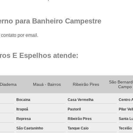
Fechamento de Sacad
Fechamento de Sa
erno para Banheiro Campestre
Envid
Envi
contato por email.
Envidr
Envidraçame
ros E Espelhos atende:
Fechame
Fechamen
Fechament
São Bernard
Diadema
Mauá - Bairros
Ribeirão Pires
Campo
Fec
Bocaina
Casa Vermelha
Centro A
Fechamen
Itrapoá
Pastoril
Pilar Ve
Fechament
Represa
Ribeirão Pires
Santa L
Fechamento de Vidro
São Caetaninho
Tanque Caio
Tecelão
Espelho de Parede