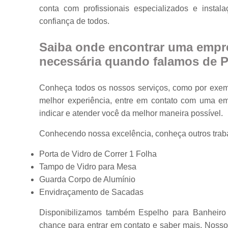
conta com profissionais especializados e inst
Portas em vidr
confiança de todos.
Tampos de
mesa
Saiba onde encontrar uma empre
Vidros
necessária quando falamos de Po
temperados
Conheça todos os nossos serviços, como por exemp
melhor experiência, entre em contato com uma emp
indicar e atender você da melhor maneira possível.
Conhecendo nossa excelência, conheça outros trab
Porta de Vidro de Correr 1 Folha
Tampo de Vidro para Mesa
Guarda Corpo de Alumínio
Envidraçamento de Sacadas
Disponibilizamos também Espelho para Banheiro 
chance para entrar em contato e saber mais. Nosso