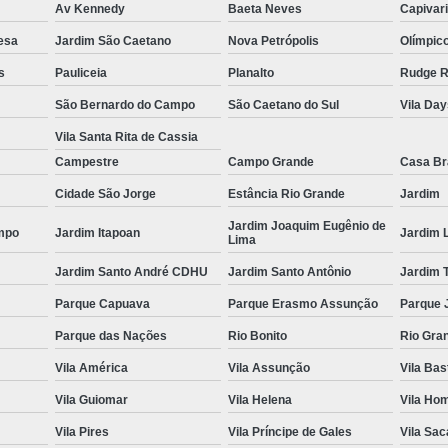
Av Kennedy
Baeta Neves
Capivar
Espelho para Sala
esa
Jardim São Caetano
Nova Petrópolis
Olímpic
Espelho 
s
Pauliceia
Planalto
Rudge 
Espelho São B
São Bernardo do Campo
São Caetano do Sul
Vila Da
Espelho 
Vila Santa Rita de Cassia
Campestre
Campo Grande
Casa B
Espelho de Pare
Cidade São Jorge
Estância Rio Grande
Jardim
Espelho Grand
Jardim Joaquim Eugênio de
Espelho Moderno
mpo
Jardim Itapoan
Jardim 
Lima
Espelho Redon
Jardim Santo André CDHU
Jardim Santo Antônio
Jardim 
Espelho de B
Parque Capuava
Parque Erasmo Assunção
Parque 
Espelho Decorativo 
Parque das Nações
Rio Bonito
Rio Gra
Vila América
Vila Assunção
Vila Bas
Espelho Grande para B
Vila Guiomar
Vila Helena
Vila Ho
Espelho para Banhe
Vila Pires
Vila Príncipe de Gales
Vila Sa
Espelho para Par