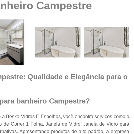
nheiro Campestre
Box Vidro Te
Box de Banheiro Vidro
a
Box de Vidro
Box 
e
m
Box de
Box de Vidro
Box de Vidro 
e
estre: Qualidade e Elegância para o
Box para 
Cobertura de Vidro
Cobertura de Vidr
para banheiro Campestre?
Co
Cobertur
 Beska Vidros E Espelhos, você encontra serviços como o
o de Correr 1 Folha, Janela de Vidro, Janela de Vidro para
Cobertura de Vidro
o
ernativas. Apresentando produtos de alto padrão, a empresa