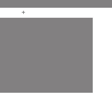
(11) 4436-7711
(11) 4436-7711
nheiro
Box de Banheiro até o Teto
 Canto
Box de Banheiro de Vidro Ate o Teto
 em L para Banheiro
Box Fixo para Banheiro
ara Banheiro
Box para Banheiro 1 20m
o até o Teto
Box para Banheiro Pequeno
ara Banheiro
Box Banheiro Vidro ABC
o ABC
Box de Banheiro com Vidro Jateado ABC
iro em Vidro ABC
Box de Vidro ABC
de Canto ABC
Box de Vidro Incolor ABC
fonado ABC
Box em Vidro Temperado ABC
o Fumê ABC
Box Vidro Incolor ABC