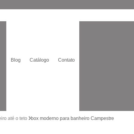
Box de Ba
Box de Banheiro de
o
Box de Correr
Box
Box Moderno p
Blog
Catálogo
Contato
Box para Banheir
e
Box Quadrado p
Box com Vidro Jatead
Box de Banhe
to
Box de Vidro 
to
Box de Vidro San
ro até o teto
box moderno para banheiro Campestre
Box Vidr