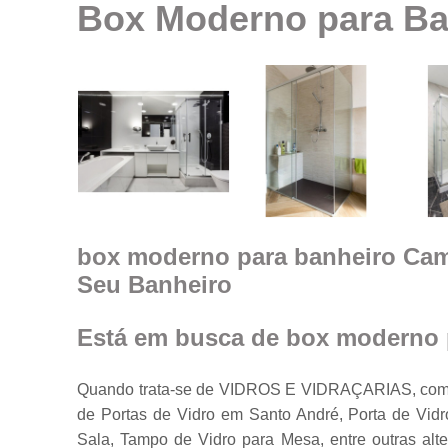
Box Moderno para Ba
Espelhos em
geral
Espelhos par
ambientes
Fechamento d
ambiente co
vidro
Guarda corpo
Janela feita d
vidro
box moderno para banheiro Camp
Seu Banheiro
Janelas de
vidro
Janelas em
Está em busca de box moderno 
vidro
Porta feita de
Quando trata-se de VIDROS E VIDRAÇARIAS, com a
vidro
de Portas de Vidro em Santo André, Porta de Vidr
Portas de vidr
Sala, Tampo de Vidro para Mesa, entre outras alt