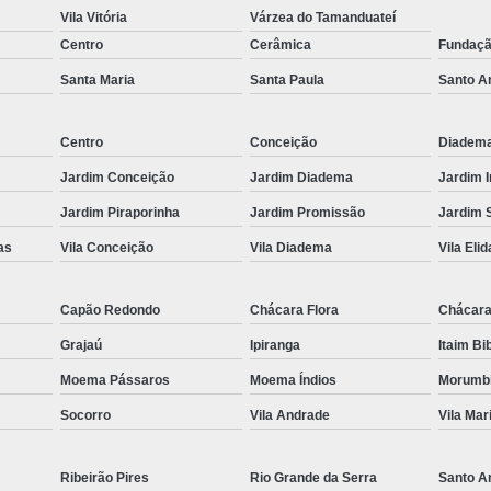
Vila Vitória
Várzea do Tamanduateí
Es
Centro
Cerâmica
Fundaç
Espel
Santa Maria
Santa Paula
Santo A
Fechame
Fechamen
Centro
Conceição
Diadem
Fecham
Jardim Conceição
Jardim Diadema
Jardim 
Fecham
Jardim Piraporinha
Jardim Promissão
Jardim 
as
Vila Conceição
Vila Diadema
Vila Elid
Fechame
Fechament
Capão Redondo
Chácara Flora
Chácara
Fechament
Grajaú
Ipiranga
Itaim Bi
Fechamento
Moema Pássaros
Moema Índios
Morumb
Fechamento
Socorro
Vila Andrade
Vila Mar
Fechamento
Fecha
Ribeirão Pires
Rio Grande da Serra
Santo A