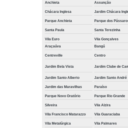
Anchieta
Assunção
Chácara Inglesa
Jardim Chácara Ingl
Parque Anchieta
Parque dos Pássaro
Santa Paula
Santa Terezinha
Vila Euro
Vila Gonçalves
Araçaúva
Bangú
Centreville
Centro
Jardim Bela Vista
Jardim Clube de Ca
Jardim Santo Alberto
Jardim Santo André
Jardim das Maravilhas
Paraíso
Parque Novo Oratório
Parque Rio Grande
Silveira
Vila Alzira
Vila Francisco Matarazzo
Vila Guaraciaba
Vila Metalúrgica
Vila Palmares