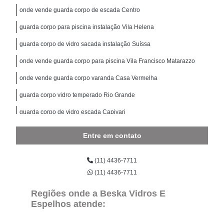
onde vende guarda corpo de escada Centro
guarda corpo para piscina instalação Vila Helena
guarda corpo de vidro sacada instalação Suíssa
onde vende guarda corpo para piscina Vila Francisco Matarazzo
onde vende guarda corpo varanda Casa Vermelha
guarda corpo vidro temperado Rio Grande
guarda corpo de vidro escada Capivari
onde vende guarda corpo vidro temperado Vila Nogueira
Entre em contato
guarda corpo de vidro escada instalação Conceição
(11) 4436-7711
guarda corpo vidro temperado instalação Vila Homero Thon
(11) 4436-7711
onde tem guarda corpo para piscina Pouso Alegre
Regiões onde a Beska Vidros E
guarda corpo de alumínio Santa Paula
Espelhos atende:
onde tem guarda corpo de vidro para sacada São Caetaninho