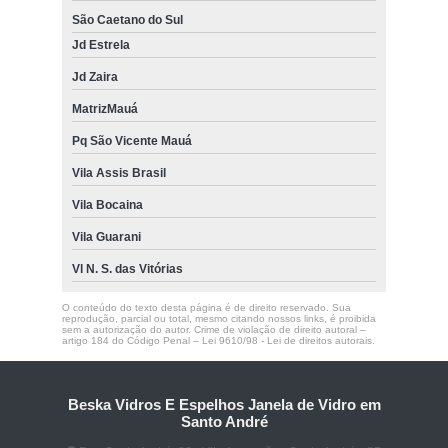
São Caetano do Sul
Jd Estrela
Jd Zaira
MatrizMauá
Pq São Vicente Mauá
Vila Assis Brasil
Vila Bocaina
Vila Guarani
Vl N. S. das Vitórias
O conteúdo do texto desta página é de direito reservado. Sua
reprodução, parcial ou total, mesmo citando nossos links, é proibida
sem a autorização do autor. Crime de violação de direito autoral –
artigo 184 do Código Penal –
Lei 9610/98 - Lei de direitos autorais
.
Beska Vidros E Espelhos Janela de Vidro em
Santo André