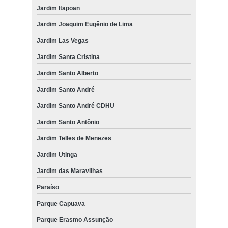
Jardim Itapoan
onde tem guarda corpo de vidro escada Nova Petrópolis
Jardim Joaquim Eugênio de Lima
onde tem guarda corpo varanda Fundação
Jardim Las Vegas
guarda corpo de vidro sacada instalação Represa
Jardim Santa Cristina
onde vende guarda corpo de alumínio Vila Guiomar
Jardim Santo Alberto
guarda corpo varanda instalação Centro
Jardim Santo André
onde tem guarda corpo varanda Suíssa
Jardim Santo André CDHU
guarda corpo de vidro varanda instalação Marsilac
Jardim Santo Antônio
guarda corpo de alumínio instalação Capivari
Jardim Telles de Menezes
guarda corpo de vidro sacada Jardim Tiradentes
Jardim Utinga
Jardim das Maravilhas
onde tem guarda corpo de vidro varanda Jardim Eldorado
Paraíso
guarda corpo sacada Jardim Santo Alberto
Parque Capuava
guarda corpo de escada de vidro instalação Vila Assunção
Parque Erasmo Assunção