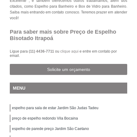
Excelente , e também oferecemos outros trabalhamos, além dos
citados, como Espelho para Banheiro e Box de Vidro para Banheiro.
Saiba mais entrando em contato conosco. Teremos prazer em atender
você!
Para saber mais sobre Preço de Espelho
Bisotado Itrapoá
Ligue para
(11) 4436-7711
ou
clique aqui
e entre em contato por
email.
Solicite um orçamento
MENU
espelho para sala de estar Jardim São Judas Tadeu
preço de espelho redondo Vila Bocaina
espelho de parede preço Jardim São Caetano