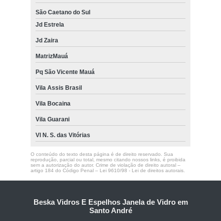
São Caetano do Sul
Jd Estrela
Jd Zaira
MatrizMauá
Pq São Vicente Mauá
Vila Assis Brasil
Vila Bocaina
Vila Guarani
Vl N. S. das Vitórias
O conteúdo do texto desta página é de direito reservado. Sua
reprodução, parcial ou total, mesmo citando nossos links, é proibida
sem a autorização do autor. Crime de violação de direito autoral –
artigo 184 do Código Penal –
Lei 9610/98 - Lei de direitos autorais
.
Beska Vidros E Espelhos Janela de Vidro em
Santo André