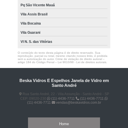
Pq São Vicente Mauá
Vila Assis Brasil
Vila Bocaina
Vila Guarani
Vl N. S. das Vitórias
O conteúdo do texto desta página é de direito reservado. Sua
reprodução, parcial ou total, mesmo citando nossos links, é proibida
sem a autorização do autor. Crime de violação de direito autoral –
artigo 184 do Código Penal –
Lei 9610/98 - Lei de direitos autorais
.
Beska Vidros E Espelhos Janela de Vidro em
Santo André
Rua Santo André, 22 - Vila Assunção - Santo André - SP
CEP: 09020-230
(11) 4436-7711
(11) 4436-7711
(11) 4436-7711
vendas@beskavidros.com.br
Home