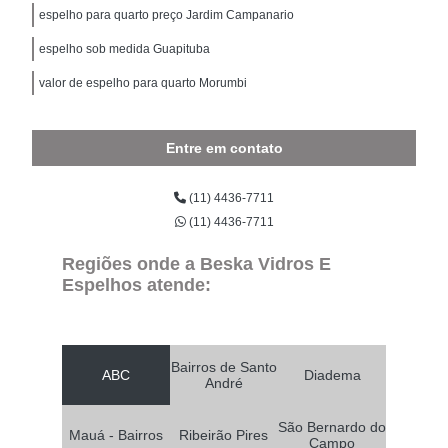
espelho para quarto preço Jardim Campanario
espelho sob medida Guapituba
valor de espelho para quarto Morumbi
Entre em contato
(11) 4436-7711
(11) 4436-7711
Regiões onde a Beska Vidros E
Espelhos atende:
Bairros de Santo
ABC
Diadema
André
São Bernardo do
Mauá - Bairros
Ribeirão Pires
Campo