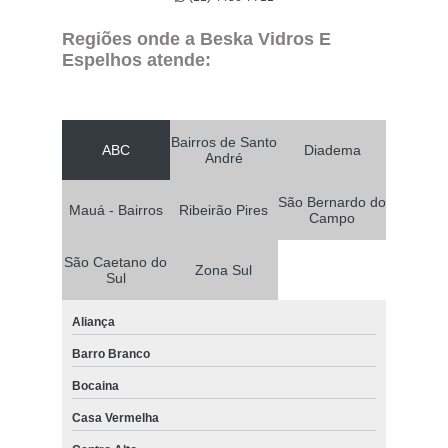
Regiões onde a Beska Vidros E
Espelhos atende:
Bairros de Santo
ABC
Diadema
André
São Bernardo do
Mauá - Bairros
Ribeirão Pires
Campo
São Caetano do
Zona Sul
Sul
Aliança
Barro Branco
Bocaina
Casa Vermelha