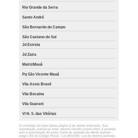
Rio Grande da Serra
Santo André
São Bernardo do Campo
São Caetano do Sul
Jd Estrela
Jd Zaira
MatrizMauá
Pq São Vicente Mauá
Vila Assis Brasil
Vila Bocaina
Vila Guarani
Vl N. S. das Vitórias
O conteúdo do texto desta página é de direito reservado. Sua
reprodução, parcial ou total, mesmo citando nossos links, é proibida
sem a autorização do autor. Crime de violação de direito autoral –
artigo 184 do Código Penal –
Lei 9610/98 - Lei de direitos autorais
.