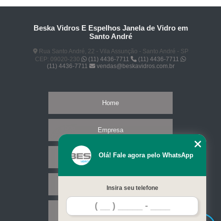
Beska Vidros E Espelhos Janela de Vidro em
Santo André
Rua Santo André, 22 - Vila Assunção - Santo André - SP
CEP: 09020-230
(11) 4436-7711
(11) 4436-7711
(11) 4436-7711
vendas@beskavidros.com.br
Home
Empresa
Olá! Fale agora pelo WhatsApp
Missão
Serviços
Insira seu telefone
Contato