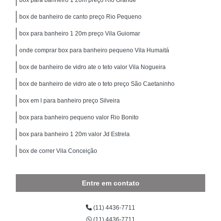
box de banheiro de canto preço Rio Pequeno
box para banheiro 1 20m preço Vila Guiomar
onde comprar box para banheiro pequeno Vila Humaitá
box de banheiro de vidro ate o teto valor Vila Nogueira
box de banheiro de vidro ate o teto preço São Caetaninho
box em l para banheiro preço Silveira
box para banheiro pequeno valor Rio Bonito
box para banheiro 1 20m valor Jd Estrela
box de correr Vila Conceição
Entre em contato
(11) 4436-7711
(11) 4436-7711