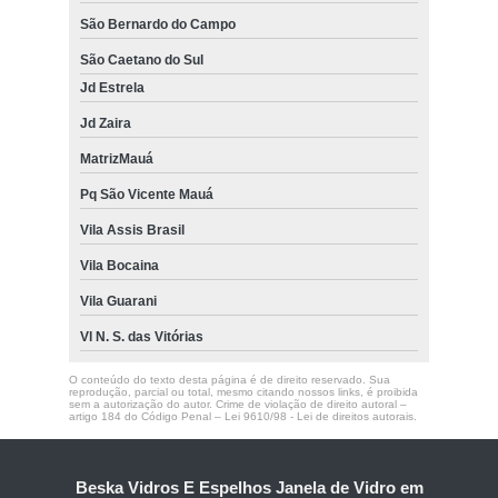
São Bernardo do Campo
São Caetano do Sul
Jd Estrela
Jd Zaira
MatrizMauá
Pq São Vicente Mauá
Vila Assis Brasil
Vila Bocaina
Vila Guarani
Vl N. S. das Vitórias
O conteúdo do texto desta página é de direito reservado. Sua
reprodução, parcial ou total, mesmo citando nossos links, é proibida
sem a autorização do autor. Crime de violação de direito autoral –
artigo 184 do Código Penal –
Lei 9610/98 - Lei de direitos autorais
.
Beska Vidros E Espelhos Janela de Vidro em