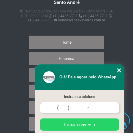
Santo André
Rua Santo André, 22 - Vila Assunção - Santo André - SP
CEP: 09020-230
(11) 4436-7711
(11) 4436-7711
(11) 4436-7711
vendas@beskavidros.com.br
Home
Empresa
Missão
Olá! Fale agora pelo WhatsApp
Serviços
Insira seu telefone
Contato
Mapa do site
Iniciar conversa