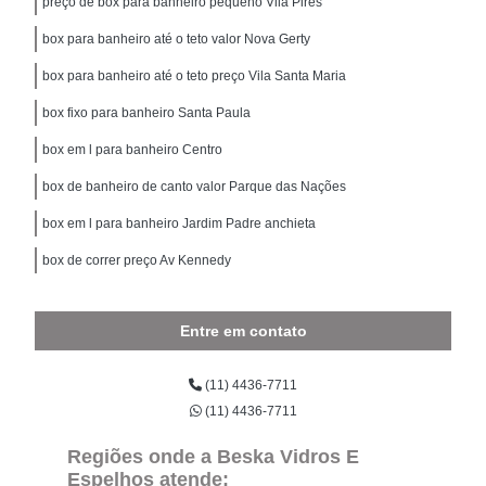
preço de box para banheiro pequeno Vila Pires
box para banheiro até o teto valor Nova Gerty
box para banheiro até o teto preço Vila Santa Maria
box fixo para banheiro Santa Paula
box em l para banheiro Centro
box de banheiro de canto valor Parque das Nações
box em l para banheiro Jardim Padre anchieta
box de correr preço Av Kennedy
Entre em contato
(11) 4436-7711
(11) 4436-7711
Regiões onde a Beska Vidros E
Espelhos atende: