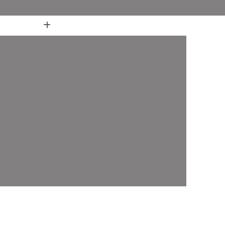
(11) 4436-7711
(11) 4436-7711
nheiro
Box de Banheiro até o Teto
 Canto
Box de Banheiro de Vidro Ate o Teto
 em L para Banheiro
Box Fixo para Banheiro
ara Banheiro
Box para Banheiro 1 20m
o até o Teto
Box para Banheiro Pequeno
ara Banheiro
Box Banheiro Vidro ABC
o ABC
Box de Banheiro com Vidro Jateado ABC
iro em Vidro ABC
Box de Vidro ABC
de Canto ABC
Box de Vidro Incolor ABC
fonado ABC
Box em Vidro Temperado ABC
o Fumê ABC
Box Vidro Incolor ABC