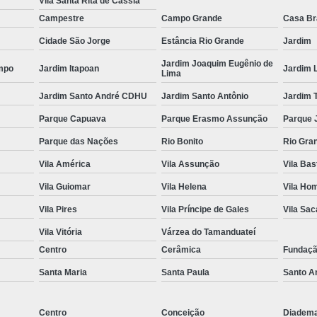
Vila Santa Rita de Cassia
Es
Campestre
Campo Grande
Casa B
Espel
Cidade São Jorge
Estância Rio Grande
Jardim
Jardim Joaquim Eugênio de
Fechame
mpo
Jardim Itapoan
Jardim 
Lima
Fechamen
Jardim Santo André CDHU
Jardim Santo Antônio
Jardim 
Fecham
Parque Capuava
Parque Erasmo Assunção
Parque 
Fecham
Parque das Nações
Rio Bonito
Rio Gra
Fechame
Vila América
Vila Assunção
Vila Bas
Fechament
Vila Guiomar
Vila Helena
Vila Ho
Fechament
Vila Pires
Vila Príncipe de Gales
Vila Sa
Vila Vitória
Várzea do Tamanduateí
Fechamento
Centro
Cerâmica
Fundaç
Fechamento
Santa Maria
Santa Paula
Santo A
Fechamento
Fecha
Centro
Conceição
Diadem