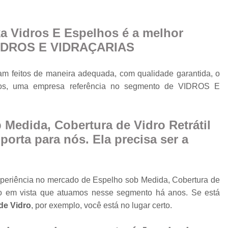
Cobertura Retrá
o
Divisória de Ambien
a Vidros E Espelhos é a melhor
Divisória de Vidr
VIDROS E VIDRAÇARIAS
Divisória de Vidro 
Divisória de Vidro par
am feitos de maneira adequada, com qualidade garantida, o
lhos, uma empresa referência no segmento de VIDROS E
Divisór
Divisória de Vidro
Medida, Cobertura de Vidro Retrátil
Divisória em Vid
orta para nós. Ela precisa ser a
Envi
Envi
Envidr
xperiência no mercado de Espelho sob Medida, Cobertura de
ndo em vista que atuamos nesse segmento há anos. Se está
Envidraçame
de Vidro
, por exemplo, você está no lugar certo.
Envidraçamento Retráti