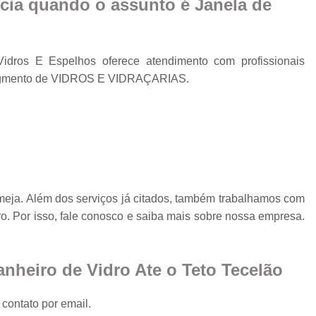
cia quando o assunto é
Janela de
Fechamento de Sacad
Fechamento de Sa
Envid
dros E Espelhos oferece atendimento com profissionais
Envi
 segmento de VIDROS E VIDRAÇARIAS.
Envidr
Envidraçame
Fechame
Fechamen
Fechament
meja. Além dos serviços já citados, também trabalhamos com
o. Por isso, fale conosco e saiba mais sobre nossa empresa.
Fec
Fechamen
Fechament
nheiro de Vidro Ate o Teto Tecelão
Fechamento de Vidro
contato por email.
Espelho de Parede