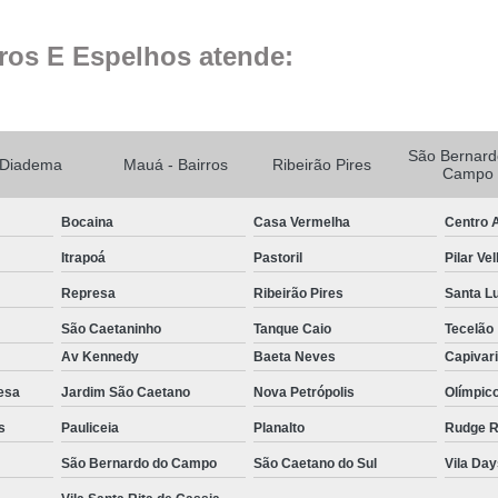
Espelho para Sala
ros E Espelhos atende:
Espelho 
Espelho São B
Espelho 
São Bernard
Diadema
Mauá - Bairros
Ribeirão Pires
Campo
Espelho de Pare
Espelho Grand
Bocaina
Casa Vermelha
Centro A
Itrapoá
Pastoril
Pilar Ve
Espelho Moderno
Represa
Ribeirão Pires
Santa L
Espelho Redon
São Caetaninho
Tanque Caio
Tecelão
Espelho de B
Av Kennedy
Baeta Neves
Capivar
Espelho Decorativo 
esa
Jardim São Caetano
Nova Petrópolis
Olímpic
Espelho Grande para B
s
Pauliceia
Planalto
Rudge 
Espelho para Banhe
São Bernardo do Campo
São Caetano do Sul
Vila Da
Espelho para Par