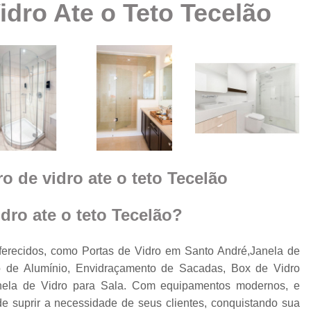
idro Ate o Teto Tecelão
Box Vidro Te
Box de Banheiro Vidro
a
Box de Vidro
Box 
e
m
Box de
Box de Vidro
Box de Vidro 
e
o de vidro ate o teto Tecelão
Box para 
Cobertura de Vidro
dro ate o teto Tecelão?
Cobertura de Vidr
Co
ferecidos, como Portas de Vidro em Santo André,Janela de
 de Alumínio, Envidraçamento de Sacadas, Box de Vidro
Cobertur
anela de Vidro para Sala. Com equipamentos modernos, e
Cobertura de Vidro
o
e suprir a necessidade de seus clientes, conquistando sua