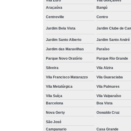
Vila Euro
Vila Gonçalves
Araçaúva
Bangú
Centreville
Centro
Jardim Bela Vista
Jardim Clube de Ca
Jardim Santo Alberto
Jardim Santo André
Jardim das Maravilhas
Paraíso
Parque Novo Oratório
Parque Rio Grande
Silveira
Vila Alzira
Vila Francisco Matarazzo
Vila Guaraciaba
Vila Metalúrgica
Vila Palmares
Vila Suíça
Vila Valparaíso
Barcelona
Boa Vista
Nova Gerty
Oswaldo Cruz
São José
Campanario
Casa Grande