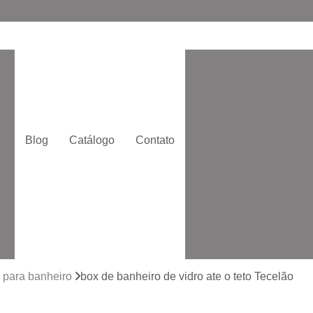
Box de Ba
Box de Banheiro de
o
Box de Correr
Box
Box Moderno p
Blog
Catálogo
Contato
Box para Banheir
e
Box Quadrado p
Box com Vidro Jatead
Box de Banhe
to
Box de Vidro 
to
Box de Vidro San
 para banheiro
box de banheiro de vidro ate o teto Tecelão
Box Vidr