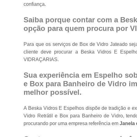
confiança.
Portas em vidr
Tampos de
Saiba porque contar com a Besk
mesa
opção para quem procura por 
Vidros
temperados
Para que os serviços de Box de Vidro Jateado sej
cliente deve procurar a Beska Vidros E Espe
VIDRAÇARIAS.
Sua experiência em Espelho sob 
e Box para Banheiro de Vidro imp
melhor possível.
A Beska Vidros E Espelhos dispõe de tradição e e
Vidro Retrátil e Box para Banheiro de Vidro, te
procurando por uma empresa referência em
Janela 