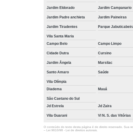
Jardim Eldorado
Jardim Campanario
Jardim Padre anchieta
Jardim Paineiras
Jardim Tiradentes
Parque Jabuticabeir
Vila Santa Maria
Campo Belo
Campo Limpo
Cidade Dutra
Cursino
Jardim Ângela
Marsilac
Santo Amaro
Saúde
Vila Olímpia
Diadema
Mauá
São Caetano do Sul
Jd Estrela
Jd Zaira
Vila Guarani
Vl N. S. das Vitórias
O conteúdo do texto desta página é de direito reservado. Sua rep
–
Lei 9610/98 - Lei de direitos autorais
.