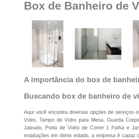
Box de Banheiro de V
Espelhos em
geral
Espelhos par
ambientes
Fechamento d
ambiente co
vidro
Guarda corpo
Janela feita d
vidro
A importância do box de banheir
Janelas de
vidro
Buscando box de banheiro de vi
Janelas em
vidro
Aqui você encontra diversas opções de serviços o
Porta feita de
Vidro, Tampo de Vidro para Mesa, Guarda Corpo
vidro
Jateado, Porta de Vidro de Correr 1 Folha e J
Portas de vidr
instalações em ótimo estado, a empresa é capaz d