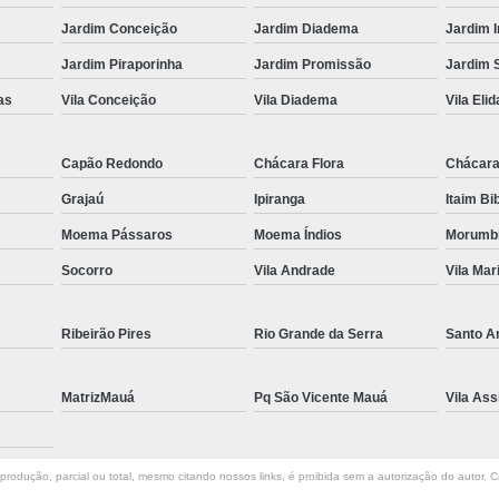
Fechamento em Vidr
Jardim Conceição
Jardim Diadema
Jardim 
Guarda Corpo de 
Jardim Piraporinha
Jardim Promissão
Jardim 
Guarda Corpo d
as
Vila Conceição
Vila Diadema
Vila Elid
Guarda Corpo de Vidr
Capão Redondo
Chácara Flora
Chácara
Guar
Grajaú
Ipiranga
Itaim Bi
Guarda Co
Moema Pássaros
Moema Índios
Morumb
Guarda Corpo de 
Socorro
Vila Andrade
Vila Mar
Guarda Corpo Vid
Janela de Quarto d
Ribeirão Pires
Rio Grande da Serra
Santo A
Janela de Vid
Jane
MatrizMauá
Pq São Vicente Mauá
Vila Ass
Janela de Vidro pa
Janela de Vidro T
rodução, parcial ou total, mesmo citando nossos links, é proibida sem a autorização do autor. Cr