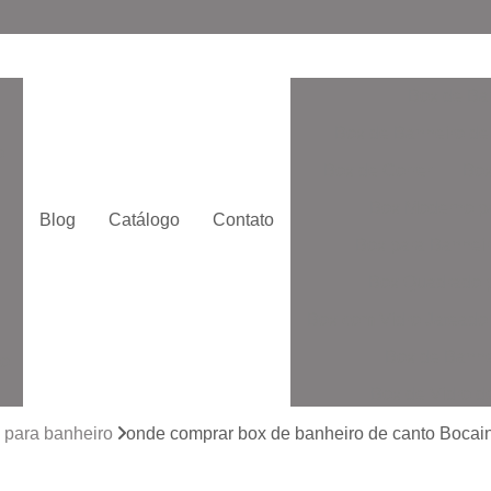
Box de Ba
Box de Banheiro de
o
Box de Correr
Box
Box Moderno p
Blog
Catálogo
Contato
Box para Banheir
e
Box Quadrado p
Box com Vidro Jatead
Box de Banhe
to
Box de Vidro 
to
Box de Vidro San
 para banheiro
onde comprar box de banheiro de canto Bocai
Box Vidr