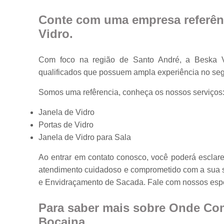
Portas em vidr
Conte com uma empresa referên
Tampos de
Vidro
.
mesa
Vidros
Com foco na região de Santo André, a Beska Vi
temperados
qualificados que possuem ampla experiência no
Somos uma refêrencia, conheça os nossos serviços
Janela de Vidro
Portas de Vidro
Janela de Vidro para Sala
Ao entrar em contato conosco, você poderá esclar
atendimento cuidadoso e comprometido com a sua s
e Envidraçamento de Sacada. Fale com nossos espe
Para saber mais sobre Onde Co
Bocaina