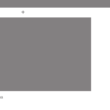
(11) 4436-7711
(11) 4436-7711
nheiro
Box de Banheiro até o Teto
 Canto
Box de Banheiro de Vidro Ate o Teto
 em L para Banheiro
Box Fixo para Banheiro
ara Banheiro
Box para Banheiro 1 20m
o até o Teto
Box para Banheiro Pequeno
ara Banheiro
Box Banheiro Vidro ABC
o ABC
Box de Banheiro com Vidro Jateado ABC
iro em Vidro ABC
Box de Vidro ABC
de Canto ABC
Box de Vidro Incolor ABC
fonado ABC
Box em Vidro Temperado ABC
na
o Fumê ABC
Box Vidro Incolor ABC