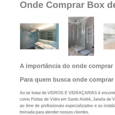
Onde Comprar Box de
Espelhos em
geral
Espelhos par
ambientes
Fechamento d
ambiente co
vidro
Guarda corpo
Janela feita d
vidro
A importância do onde comprar 
Janelas de
vidro
Para quem busca onde comprar 
Janelas em
vidro
Ao se tratar de VIDROS E VIDRAÇARIAS é encontra
Porta feita de
como Portas de Vidro em Santo André, Janela de Vi
vidro
ao time de profissionais especializados e as ins
Portas de vidr
treinada para atender nossos clientes.