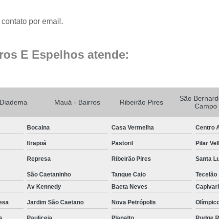
Fechamento de Sacad
Fechamento de Sa
contato por email.
Envid
Envi
ros E Espelhos atende:
Envidr
Envidraçame
São Bernard
Fechame
Diadema
Mauá - Bairros
Ribeirão Pires
Campo
Fechamen
Bocaina
Casa Vermelha
Centro A
Fechament
Itrapoá
Pastoril
Pilar Ve
Fec
Represa
Ribeirão Pires
Santa L
Fechamen
São Caetaninho
Tanque Caio
Tecelão
Fechament
Av Kennedy
Baeta Neves
Capivar
Fechamento de Vidro
esa
Jardim São Caetano
Nova Petrópolis
Olímpic
Espelho de Parede
s
Pauliceia
Planalto
Rudge 