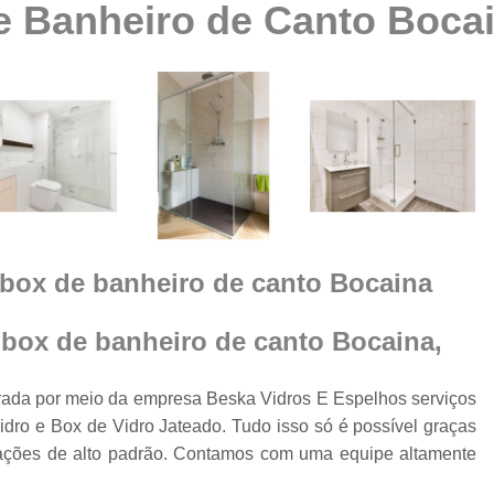
 Banheiro de Canto Boca
Box Vidro Te
Box de Banheiro Vidro
a
Box de Vidro
Box 
e
m
Box de
Box de Vidro
Box de Vidro 
e
box de banheiro de canto Bocaina
Box para 
Cobertura de Vidro
box de banheiro de canto Bocaina,
Cobertura de Vidr
Co
da por meio da empresa Beska Vidros E Espelhos serviços
dro e Box de Vidro Jateado. Tudo isso só é possível graças
Cobertur
talações de alto padrão. Contamos com uma equipe altamente
Cobertura de Vidro
o