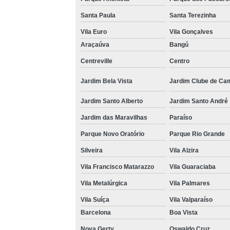
Santa Paula
Santa Terezinha
Vila Euro
Vila Gonçalves
Araçaúva
Bangú
Centreville
Centro
Jardim Bela Vista
Jardim Clube de Ca
Jardim Santo Alberto
Jardim Santo André
Jardim das Maravilhas
Paraíso
Parque Novo Oratório
Parque Rio Grande
Silveira
Vila Alzira
Vila Francisco Matarazzo
Vila Guaraciaba
Vila Metalúrgica
Vila Palmares
Vila Suíça
Vila Valparaíso
Barcelona
Boa Vista
Nova Gerty
Oswaldo Cruz