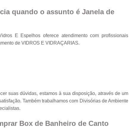
Cobertura Retrá
o
cia quando o assunto é
Janela de
Divisória de Ambien
Divisória de Vidr
Divisória de Vidro 
dros E Espelhos oferece atendimento com profissionais
Divisória de Vidro par
 segmento de VIDROS E VIDRAÇARIAS.
Divisór
:
Divisória de Vidro
Divisória em Vid
Envi
Envi
ecer suas dúvidas, estamos à sua disposição, através de um
atisfação. Também trabalhamos com Divisórias de Ambiente
Envidr
cialistas.
Envidraçame
mprar Box de Banheiro de Canto
Envidraçamento Retráti