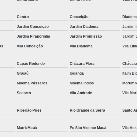
Es
Centro
Conceição
Diadem
Espel
Jardim Conceição
Jardim Diadema
Jardim 
Fechame
Jardim Piraporinha
Jardim Promissão
Jardim 
Fechamen
as
Vila Conceição
Vila Diadema
Vila Elid
Fecham
Fecham
Capão Redondo
Chácara Flora
Chácara
Fechame
Grajaú
Ipiranga
Itaim Bi
Fechament
Moema Pássaros
Moema Índios
Morumb
Fechament
Socorro
Vila Andrade
Vila Mar
Fechamento
Ribeirão Pires
Rio Grande da Serra
Santo A
Fechamento
Fechamento
MatrizMauá
Pq São Vicente Mauá
Vila Ass
Fecha