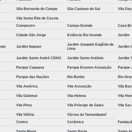
Espelho para Sala
São Bernardo do Campo
São Caetano do Sul
Vila Da
Vila Santa Rita de Cassia
Espelho 
Campestre
Campo Grande
Casa B
Espelho São B
Cidade São Jorge
Estância Rio Grande
Jardim
Espelho 
Jardim Joaquim Eugênio de
mpo
Jardim Itapoan
Jardim 
Espelho de Pare
Lima
Jardim Santo André CDHU
Jardim Santo Antônio
Jardim 
Espelho Grand
Parque Capuava
Parque Erasmo Assunção
Parque 
Espelho Moderno
Parque das Nações
Rio Bonito
Rio Gra
Espelho Redon
Vila América
Vila Assunção
Vila Bas
Espelho de B
Vila Guiomar
Vila Helena
Vila Ho
Espelho Decorativo 
Vila Pires
Vila Príncipe de Gales
Vila Sa
Espelho Grande para B
Vila Vitória
Várzea do Tamanduateí
Espelho para Banhe
Centro
Cerâmica
Fundaç
Espelho para Par
Santa Maria
Santa Paula
Santo A