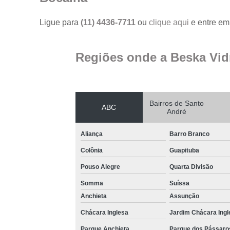
Ligue para
(11) 4436-7711
ou
clique aqui
e entre em 
Regiões onde a Beska Vid
Bairros de Santo
ABC
André
Aliança
Barro Branco
Colônia
Guapituba
Pouso Alegre
Quarta Divisão
Somma
Suíssa
Anchieta
Assunção
Chácara Inglesa
Jardim Chácara Ingl
Parque Anchieta
Parque dos Pássaro