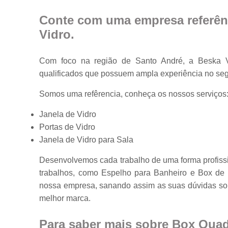
Portas em vidr
Conte com uma empresa referên
Tampos de
Vidro
.
mesa
Vidros
Com foco na região de Santo André, a Beska Vi
temperados
qualificados que possuem ampla experiência no
Somos uma refêrencia, conheça os nossos serviços
Janela de Vidro
Portas de Vidro
Janela de Vidro para Sala
Desenvolvemos cada trabalho de uma forma profissio
trabalhos, como Espelho para Banheiro e Box de 
nossa empresa, sanando assim as suas dúvidas sob
melhor marca.
Para saber mais sobre Box Qua