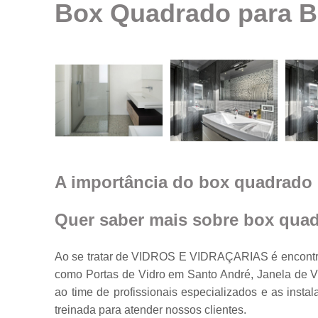
Box Quadrado para B
Espelhos em
geral
Espelhos par
ambientes
Fechamento d
ambiente co
vidro
Guarda corpo
Janela feita d
vidro
A importância do box quadrado 
Janelas de
vidro
Quer saber mais sobre box qua
Janelas em
vidro
Ao se tratar de VIDROS E VIDRAÇARIAS é encontra
Porta feita de
como Portas de Vidro em Santo André, Janela de Vi
vidro
ao time de profissionais especializados e as ins
Portas de vidr
treinada para atender nossos clientes.