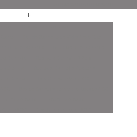
(11) 4436-7711
(11) 4436-7711
nheiro
Box de Banheiro até o Teto
 Canto
Box de Banheiro de Vidro Ate o Teto
 em L para Banheiro
Box Fixo para Banheiro
ara Banheiro
Box para Banheiro 1 20m
o até o Teto
Box para Banheiro Pequeno
ara Banheiro
Box Banheiro Vidro ABC
o ABC
Box de Banheiro com Vidro Jateado ABC
iro em Vidro ABC
Box de Vidro ABC
de Canto ABC
Box de Vidro Incolor ABC
fonado ABC
Box em Vidro Temperado ABC
o Fumê ABC
Box Vidro Incolor ABC