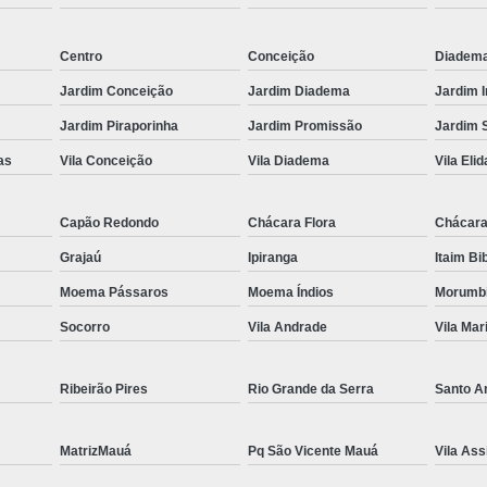
Es
Centro
Conceição
Diadem
Espel
Jardim Conceição
Jardim Diadema
Jardim 
Fechame
Jardim Piraporinha
Jardim Promissão
Jardim 
Fechamen
as
Vila Conceição
Vila Diadema
Vila Elid
Fecham
Fecham
Capão Redondo
Chácara Flora
Chácara
Fechame
Grajaú
Ipiranga
Itaim Bi
Fechament
Moema Pássaros
Moema Índios
Morumb
Fechament
Socorro
Vila Andrade
Vila Mar
Fechamento
Ribeirão Pires
Rio Grande da Serra
Santo A
Fechamento
Fechamento
MatrizMauá
Pq São Vicente Mauá
Vila Ass
Fecha