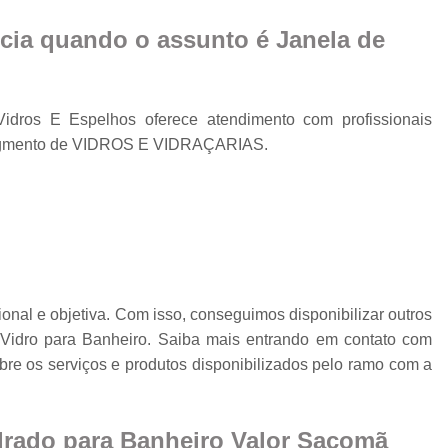
Cobertura Retrá
o
cia quando o assunto é
Janela de
Divisória de Ambien
Divisória de Vidr
Divisória de Vidro 
dros E Espelhos oferece atendimento com profissionais
Divisória de Vidro par
 segmento de VIDROS E VIDRAÇARIAS.
Divisór
:
Divisória de Vidro
Divisória em Vid
Envi
Envi
nal e objetiva. Com isso, conseguimos disponibilizar outros
Vidro para Banheiro. Saiba mais entrando em contato com
Envidr
re os serviços e produtos disponibilizados pelo ramo com a
Envidraçame
Envidraçamento Retráti
drado para Banheiro Valor Sacomã