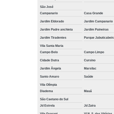
São José
Campanario
Casa Grande
Jardim Eldorado
Jardim Campanario
Jardim Padre anchieta
Jardim Paineiras
Jardim Tiradentes
Parque Jabuticabeir
Vila Santa Maria
Campo Belo
Campo Limpo
Cidade Dutra
Cursino
Jardim Ângela
Marsilac
Santo Amaro
Saúde
Vila Olímpia
Diadema
Mauá
São Caetano do Sul
Jd Estrela
Jd Zaira
Vila Guarani
Vl N. S. das Vitórias