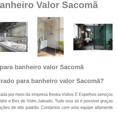
anheiro Valor Sacomã
Box Vidro Te
Box de Banheiro Vidro
a
Box de Vidro
Box 
e
m
Box de
Box de Vidro
Box de Vidro 
e
para banheiro valor Sacomã
Box para 
Cobertura de Vidro
drado para banheiro valor Sacomã?
Cobertura de Vidr
Co
da por meio da empresa Beska Vidros E Espelhos serviços
dro e Box de Vidro Jateado. Tudo isso só é possível graças
Cobertur
talações de alto padrão. Contamos com uma equipe altamente
Cobertura de Vidro
o