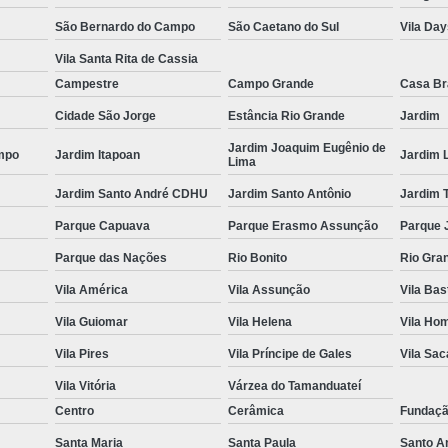
São Bernardo do Campo
São Caetano do Sul
Vila Da
Espelho para Sala
Vila Santa Rita de Cassia
Espelho 
Campestre
Campo Grande
Casa B
Espelho São B
Cidade São Jorge
Estância Rio Grande
Jardim
Espelho 
Jardim Joaquim Eugênio de
mpo
Jardim Itapoan
Jardim 
Lima
Espelho de Pare
Jardim Santo André CDHU
Jardim Santo Antônio
Jardim 
Espelho Grand
Parque Capuava
Parque Erasmo Assunção
Parque 
Espelho Moderno
Parque das Nações
Rio Bonito
Rio Gra
Espelho Redon
Vila América
Vila Assunção
Vila Bas
Espelho de B
Vila Guiomar
Vila Helena
Vila Ho
Espelho Decorativo 
Vila Pires
Vila Príncipe de Gales
Vila Sa
Espelho Grande para B
Vila Vitória
Várzea do Tamanduateí
Espelho para Banhe
Centro
Cerâmica
Fundaç
Espelho para Par
Santa Maria
Santa Paula
Santo A