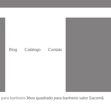
Box de Ba
Box de Banheiro de
o
Box de Correr
Box
Box Moderno p
Blog
Catálogo
Contato
Box para Banheir
e
Box Quadrado p
Box com Vidro Jatead
Box de Banhe
to
Box de Vidro 
to
Box de Vidro San
 para banheiro
box quadrado para banheiro valor Sacomã
Box Vidr