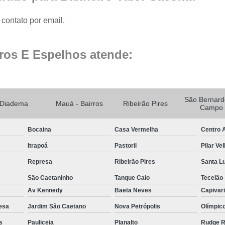
Fechamento de Sacad
Fechamento de Sa
contato por email.
Envid
ros E Espelhos atende:
Envi
Envidr
Envidraçame
São Bernard
Fechame
Diadema
Mauá - Bairros
Ribeirão Pires
Campo
Fechamen
Bocaina
Casa Vermelha
Centro A
Fechament
Itrapoá
Pastoril
Pilar Ve
Fec
Represa
Ribeirão Pires
Santa L
Fechamen
São Caetaninho
Tanque Caio
Tecelão
Fechament
Av Kennedy
Baeta Neves
Capivar
Fechamento de Vidro
esa
Jardim São Caetano
Nova Petrópolis
Olímpic
Espelho de Parede
s
Pauliceia
Planalto
Rudge 