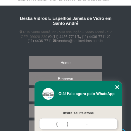
Beska Vidros E Espelhos Janela de Vidro em
Santo André
Rua Santo André, 22 - Vila Assunção - Santo André - SP
CEP: 09020-230
(11) 4436-7711
(11) 4436-7711
(11) 4436-7711
vendas@beskavidros.com.br
Home
Empresa
Olá! Fale agora pelo WhatsApp
Missão
Serviços
Insira seu telefone
Contato