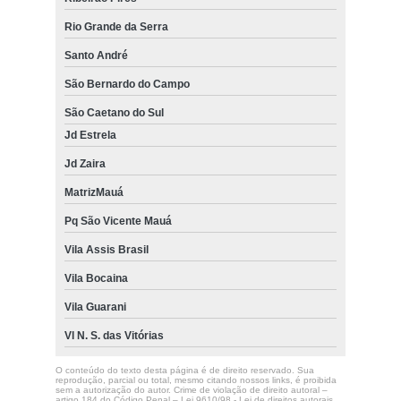
Rio Grande da Serra
Santo André
São Bernardo do Campo
São Caetano do Sul
Jd Estrela
Jd Zaira
MatrizMauá
Pq São Vicente Mauá
Vila Assis Brasil
Vila Bocaina
Vila Guarani
Vl N. S. das Vitórias
O conteúdo do texto desta página é de direito reservado. Sua
reprodução, parcial ou total, mesmo citando nossos links, é proibida
sem a autorização do autor. Crime de violação de direito autoral –
artigo 184 do Código Penal –
Lei 9610/98 - Lei de direitos autorais
.