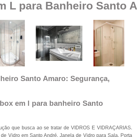
 L para Banheiro Santo 
Box Vidro Te
Box de Banheiro Vidro
a
Box de Vidro
Box 
e
m
Box de
Box de Vidro
Box de Vidro 
e
nheiro Santo Amaro: Segurança,
Box para 
Cobertura de Vidro
Cobertura de Vidr
box em l para banheiro Santo
Co
Cobertur
olução que busca ao se tratar de VIDROS E VIDRAÇARIAS.
Cobertura de Vidro
o
 de Vidro em Santo André, Janela de Vidro para Sala, Porta