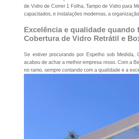
de Vidro de Correr 1 Folha, Tampo de Vidro para M
Portas em vidr
capacitados, e instalações modernas, a organização
Tampos de
mesa
Excelência e qualidade quando 
Vidros
Cobertura de Vidro Retrátil e Bo
temperados
Se estiver procurando por Espelho sob Medida, C
acabou de achar a melhor empresa nisso. Com a Be
no ramo, sempre contando com a qualidade e a exc