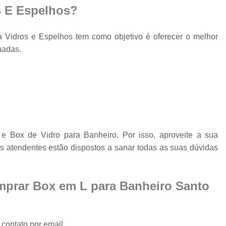
s E Espelhos?
Fechamento em Vidr
Guarda Corpo de 
Vidros e Espelhos tem como objetivo é oferecer o melhor
Guarda Corpo d
uadas.
Guarda Corpo de Vidr
Guar
Guarda Co
Guarda Corpo de 
Guarda Corpo Vid
e Box de Vidro para Banheiro. Por isso, aproveite a sua
Janela de Quarto d
s atendentes estão dispostos a sanar todas as suas dúvidas
Janela de Vid
Jane
mprar Box em L para Banheiro Santo
Janela de Vidro pa
Janela de Vidro T
contato por email.