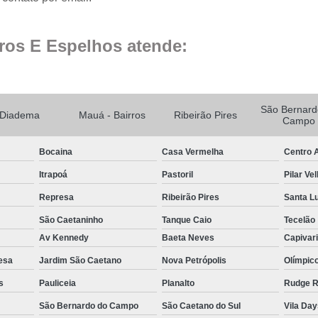
Janela para Sala 
Janela de Correr de Vid
ros E Espelhos atende:
Janela de Vid
Janela de Vidro 
Janela de Vidro
São Bernard
Diadema
Mauá - Bairros
Ribeirão Pires
Campo
Janela de Vidro São 
Bocaina
Casa Vermelha
Centro A
Janela Pivotante 
Itrapoá
Pastoril
Pilar Ve
Janela de Cozinha d
Represa
Ribeirão Pires
Santa L
Janela de Vidro 
São Caetaninho
Tanque Caio
Tecelão
Janela de Vidr
Av Kennedy
Baeta Neves
Capivar
Janela para Sala
esa
Jardim São Caetano
Nova Petrópolis
Olímpic
Janela Vidro D
s
Pauliceia
Planalto
Rudge 
Janelas de Vidr
São Bernardo do Campo
São Caetano do Sul
Vila Da