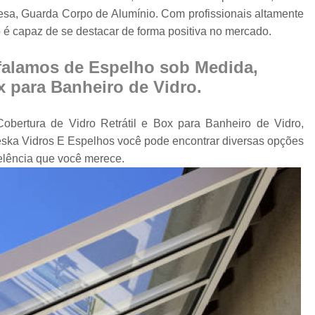
Cobertura Retrá
esa, Guarda Corpo de Alumínio. Com profissionais altamente
o
Divisória de Ambien
 é capaz de se destacar de forma positiva no mercado.
Divisória de Vidr
falamos de Espelho sob Medida,
Divisória de Vidro 
x para Banheiro de Vidro.
Divisória de Vidro par
obertura de Vidro Retrátil e Box para Banheiro de Vidro,
Divisór
ska Vidros E Espelhos você pode encontrar diversas opções
Divisória de Vidro
elência que você merece.
Divisória em Vid
Envi
Envi
Envidr
Envidraçame
Envidraçamento Retráti