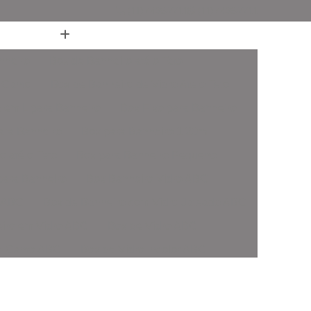
(11) 4436-7711
(11) 4436-7711
nheiro
Box de Banheiro até o Teto
 Canto
Box de Banheiro de Vidro Ate o Teto
 em L para Banheiro
Box Fixo para Banheiro
ara Banheiro
Box para Banheiro 1 20m
o até o Teto
Box para Banheiro Pequeno
ara Banheiro
Box Banheiro Vidro ABC
o ABC
Box de Banheiro com Vidro Jateado ABC
iro em Vidro ABC
Box de Vidro ABC
de Canto ABC
Box de Vidro Incolor ABC
fonado ABC
Box em Vidro Temperado ABC
o Fumê ABC
Box Vidro Incolor ABC