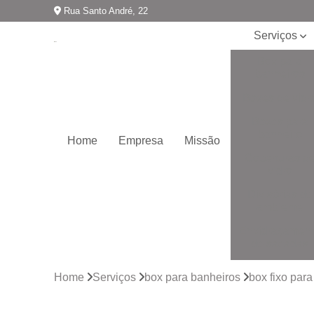
Rua Santo André, 22
Serviços
Box para
banheiros
Boxes de vidr
Boxes para
banheiro
Home
Empresa
Missão
Coberturas d
vidro
Divisórias de
ambiente
Envidraçamen
de sacadas
Envidraçamen
Home
Serviços
box para banheiros
box fixo par
de varandas
Espelhos