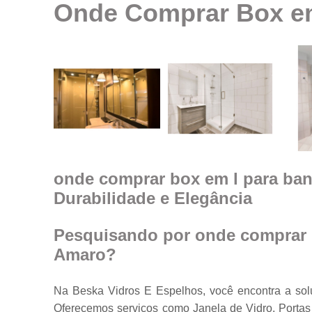
Onde Comprar Box em
Espelhos em
geral
Espelhos par
ambientes
Fechamento d
ambiente co
vidro
Guarda corpo
Janela feita d
vidro
onde comprar box em l para ba
Durabilidade e Elegância
Janelas de
vidro
Janelas em
Pesquisando por onde comprar 
vidro
Amaro?
Porta feita de
vidro
Na Beska Vidros E Espelhos, você encontra a s
Portas de vidr
Oferecemos serviços como Janela de Vidro, Portas