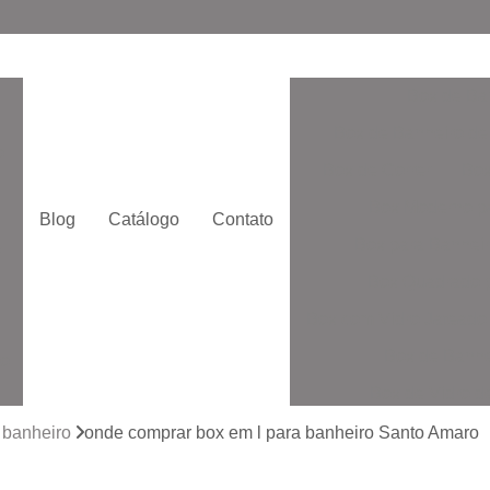
Box de Ba
Box de Banheiro de
o
Box de Correr
Box
Box Moderno p
Blog
Catálogo
Contato
Box para Banheir
e
Box Quadrado p
Box com Vidro Jatead
Box de Banhe
to
Box de Vidro 
to
Box de Vidro San
a banheiro
onde comprar box em l para banheiro Santo Amaro
Box Vidr