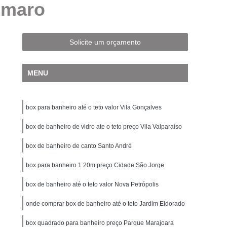
Amaro
mperado ABC
Box de Banheiro de Vidro
Box de Vidro até o Teto
Box de Vidro Fumê
 Jateado
Box de Vidro para Banheiro
Solicite um orçamento
de Vidro para Banheiro Pequeno
MENU
 Vidro para Banheiro Santo André
 para Banheiro São Bernardo do Campo
box para banheiro até o teto valor Vila Gonçalves
Temperado
Box para Banheiro de Vidro
Banheiro Vidro
box de banheiro de vidro ate o teto preço Vila Valparaíso
Cobertura de Vidro
 Fixa
Cobertura de Vidro para área Externa
box de banheiro de canto Santo André
o Residencial
Cobertura de Vidro Retrátil
box para banheiro 1 20m preço Cidade São Jorge
bertura de Vidro Santo André
box de banheiro até o teto valor Nova Petrópolis
a de Vidro São Bernardo do Campo
onde comprar box de banheiro até o teto Jardim Eldorado
 Temperado
Cobertura para Janela de Vidro
box quadrado para banheiro preço Parque Marajoara