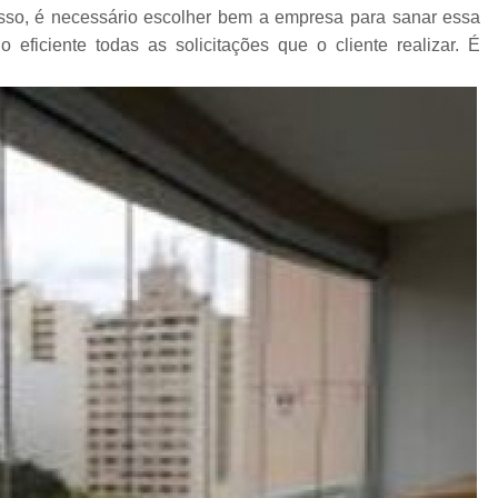
sso, é necessário escolher bem a empresa para sanar essa
Espelho para Sala
iciente todas as solicitações que o cliente realizar. É
Espelho 
Espelho São B
Espelho 
Espelho de Pare
Espelho Grand
Espelho Moderno
Espelho Redon
Espelho de B
Espelho Decorativo 
Espelho Grande para B
Espelho para Banhe
Espelho para Par