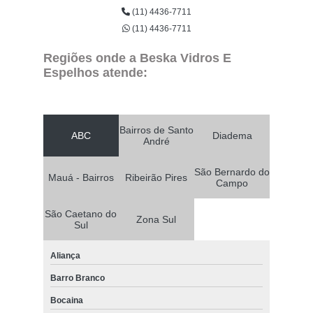
(11) 4436-7711
(11) 4436-7711
Regiões onde a Beska Vidros E
Espelhos atende:
Bairros de Santo
ABC
Diadema
André
São Bernardo do
Mauá - Bairros
Ribeirão Pires
Campo
São Caetano do
Zona Sul
Sul
Aliança
Barro Branco
Bocaina