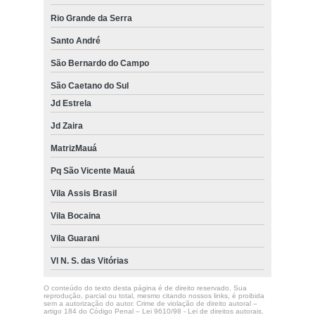
Rio Grande da Serra
Santo André
São Bernardo do Campo
São Caetano do Sul
Jd Estrela
Jd Zaira
MatrizMauá
Pq São Vicente Mauá
Vila Assis Brasil
Vila Bocaina
Vila Guarani
Vl N. S. das Vitórias
O conteúdo do texto desta página é de direito reservado. Sua
reprodução, parcial ou total, mesmo citando nossos links, é proibida
sem a autorização do autor. Crime de violação de direito autoral –
artigo 184 do Código Penal –
Lei 9610/98 - Lei de direitos autorais
.