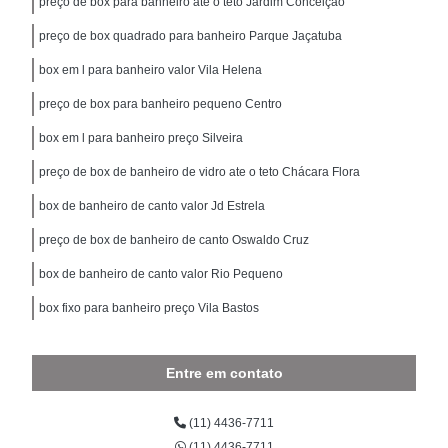
preço de box para banheiro até o teto Jardim Conceição
preço de box quadrado para banheiro Parque Jaçatuba
box em l para banheiro valor Vila Helena
preço de box para banheiro pequeno Centro
box em l para banheiro preço Silveira
preço de box de banheiro de vidro ate o teto Chácara Flora
box de banheiro de canto valor Jd Estrela
preço de box de banheiro de canto Oswaldo Cruz
box de banheiro de canto valor Rio Pequeno
box fixo para banheiro preço Vila Bastos
Entre em contato
(11) 4436-7711
(11) 4436-7711