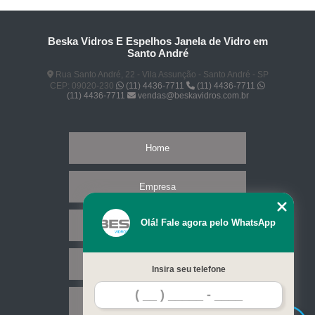
Beska Vidros E Espelhos Janela de Vidro em
Santo André
Rua Santo André, 22 - Vila Assunção - Santo André - SP
CEP: 09020-230
(11) 4436-7711
(11) 4436-7711
(11) 4436-7711
vendas@beskavidros.com.br
Home
Empresa
Olá! Fale agora pelo WhatsApp
Missão
Serviços
Insira seu telefone
Contato