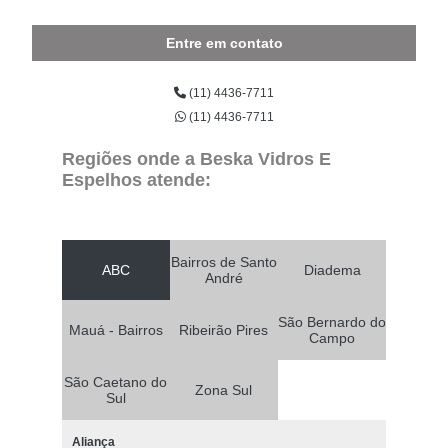
Entre em contato
(11) 4436-7711
(11) 4436-7711
Regiões onde a Beska Vidros E
Espelhos atende:
Bairros de Santo
ABC
Diadema
André
São Bernardo do
Mauá - Bairros
Ribeirão Pires
Campo
São Caetano do
Zona Sul
Sul
Aliança