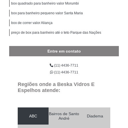
box quadrado para banheiro valor Morumbi
box para banheiro pequeno valor Santa Maria
box de correr valor Aliança
preço de box para banheiro até o teto Parque das Nações
Entre em contato
(11) 4436-7711
(11) 4436-7711
Regiões onde a Beska Vidros E
Espelhos atende:
Bairros de Santo
ABC
Diadema
André