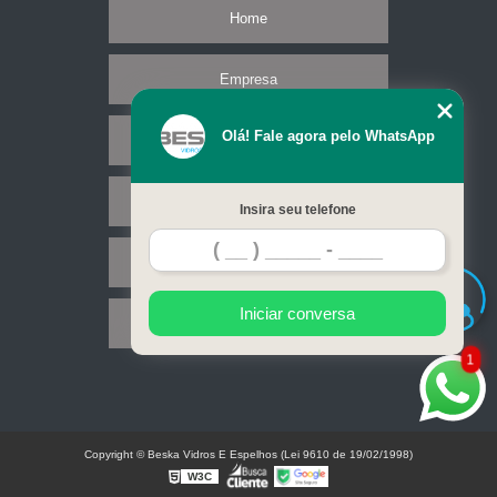
Home
Empresa
Olá! Fale agora pelo WhatsApp
Missão
Serviços
Insira seu telefone
Contato
Iniciar conversa
Mapa do site
1
Copyright © Beska Vidros E Espelhos (Lei 9610 de 19/02/1998)
W3C