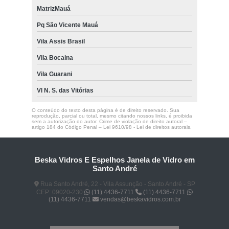
MatrizMauá
Pq São Vicente Mauá
Vila Assis Brasil
Vila Bocaina
Vila Guarani
Vl N. S. das Vitórias
O conteúdo do texto desta página é de direito reservado. Sua
reprodução, parcial ou total, mesmo citando nossos links, é proibida
sem a autorização do autor. Crime de violação de direito autoral –
artigo 184 do Código Penal –
Lei 9610/98 - Lei de direitos autorais
.
Beska Vidros E Espelhos Janela de Vidro em
Santo André
Rua Santo André, 22 - Vila Assunção - Santo André - SP
CEP: 09020-230
(11) 4436-7711
(11) 4436-7711
(11) 4436-7711
vendas@beskavidros.com.br