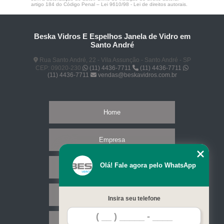
artigo 184 do Código Penal –
Lei 9610/98 - Lei de direitos autorais
.
Beska Vidros E Espelhos Janela de Vidro em
Santo André
Rua Santo André, 22 - Vila Assunção - Santo André - SP
CEP: 09020-230
(11) 4436-7711
(11) 4436-7711
(11) 4436-7711
vendas@beskavidros.com.br
Home
Empresa
Olá! Fale agora pelo WhatsApp
Missão
Serviços
Insira seu telefone
Contato