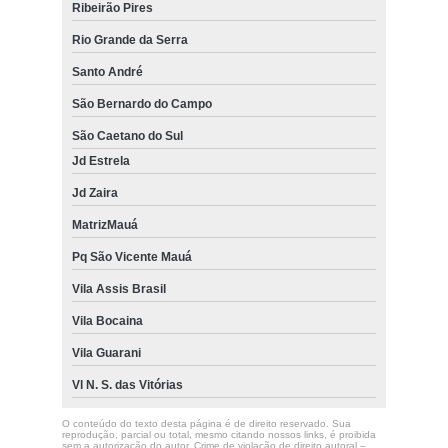
Ribeirão Pires
Rio Grande da Serra
Santo André
São Bernardo do Campo
São Caetano do Sul
Jd Estrela
Jd Zaira
MatrizMauá
Pq São Vicente Mauá
Vila Assis Brasil
Vila Bocaina
Vila Guarani
Vl N. S. das Vitórias
O conteúdo do texto desta página é de direito reservado. Sua
reprodução, parcial ou total, mesmo citando nossos links, é proibida
sem a autorização do autor. Crime de violação de direito autoral –