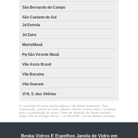
São Bernardo do Campo
São Caetano do Sul
Jd Estrela
Jd Zaira
MatrizMauá
Pq São Vicente Mauá
Vila Assis Brasil
Vila Bocaina
Vila Guarani
Vl N. S. das Vitórias
O conteúdo do texto desta página é de direito reservado. Sua
reprodução, parcial ou total, mesmo citando nossos links, é proibida
sem a autorização do autor. Crime de violação de direito autoral –
artigo 184 do Código Penal –
Lei 9610/98 - Lei de direitos autorais
.
Beska Vidros E Espelhos Janela de Vidro em