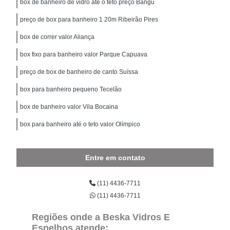
box de banheiro de vidro ate o teto preço Bangú
preço de box para banheiro 1 20m Ribeirão Pires
box de correr valor Aliança
box fixo para banheiro valor Parque Capuava
preço de box de banheiro de canto Suíssa
box para banheiro pequeno Tecelão
box de banheiro valor Vila Bocaina
box para banheiro até o teto valor Olímpico
Entre em contato
(11) 4436-7711
(11) 4436-7711
Regiões onde a Beska Vidros E
Espelhos atende: