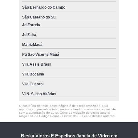
São Bernardo do Campo
São Caetano do Sul
Jd Estrela
Jd Zaira
MatrizMauá
Pq São Vicente Mauá
Vila Assis Brasil
Vila Bocaina
Vila Guarani
Vl N. S. das Vitórias
O conteúdo do texto desta página é de direito reservado. Sua
reprodução, parcial ou total, mesmo citando nossos links, é proibida
sem a autorização do autor. Crime de violação de direito autoral –
artigo 184 do Código Penal –
Lei 9610/98 - Lei de direitos autorais
.
Beska Vidros E Espelhos Janela de Vidro em