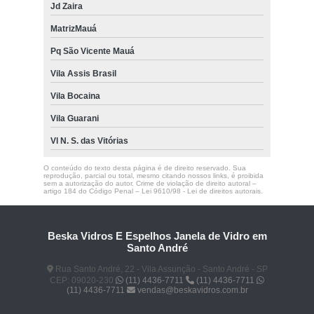
Jd Zaira
MatrizMauá
Pq São Vicente Mauá
Vila Assis Brasil
Vila Bocaina
Vila Guarani
Vl N. S. das Vitórias
O conteúdo do texto desta página é de direito reservado. Sua
reprodução, parcial ou total, mesmo citando nossos links, é proibida
sem a autorização do autor. Crime de violação de direito autoral –
artigo 184 do Código Penal –
Lei 9610/98 - Lei de direitos autorais
.
Beska Vidros E Espelhos Janela de Vidro em
Santo André
Rua Santo André, 22 - Vila Assunção - Santo André - SP
CEP: 09020-230
(11) 4436-7711
(11) 4436-7711
(11) 4436-7711
vendas@beskavidros.com.br