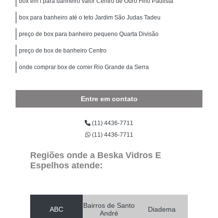
box em l para banheiro valor Centro de Ouro Fino Paulista
box para banheiro até o teto Jardim São Judas Tadeu
preço de box para banheiro pequeno Quarta Divisão
preço de box de banheiro Centro
onde comprar box de correr Rio Grande da Serra
Entre em contato
(11) 4436-7711
(11) 4436-7711
Regiões onde a Beska Vidros E
Espelhos atende:
Bairros de Santo
ABC
Diadema
André