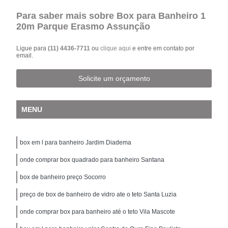
Para saber mais sobre Box para Banheiro 1
20m Parque Erasmo Assunção
Ligue para
(11) 4436-7711
ou
clique aqui
e entre em contato por
email.
Solicite um orçamento
MENU
box em l para banheiro Jardim Diadema
onde comprar box quadrado para banheiro Santana
box de banheiro preço Socorro
preço de box de banheiro de vidro ate o teto Santa Luzia
onde comprar box para banheiro até o teto Vila Mascote