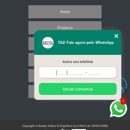
Home
Empresa
Olá! Fale agora pelo WhatsApp
Missão
Serviços
Insira seu telefone
Contato
Iniciar conversa
Mapa do site
1
Copyright © Beska Vidros E Espelhos (Lei 9610 de 19/02/1998)