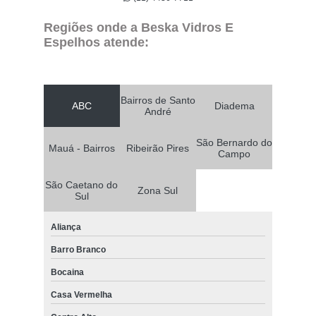
Regiões onde a Beska Vidros E
Espelhos atende:
Bairros de Santo
ABC
Diadema
André
São Bernardo do
Mauá - Bairros
Ribeirão Pires
Campo
São Caetano do
Zona Sul
Sul
Aliança
Barro Branco
Bocaina
Casa Vermelha