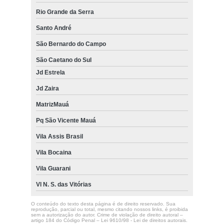
Rio Grande da Serra
Santo André
São Bernardo do Campo
São Caetano do Sul
Jd Estrela
Jd Zaira
MatrizMauá
Pq São Vicente Mauá
Vila Assis Brasil
Vila Bocaina
Vila Guarani
Vl N. S. das Vitórias
O conteúdo do texto desta página é de direito reservado. Sua
reprodução, parcial ou total, mesmo citando nossos links, é proibida
sem a autorização do autor. Crime de violação de direito autoral –
artigo 184 do Código Penal –
Lei 9610/98 - Lei de direitos autorais
.