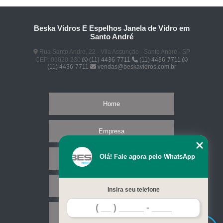
Beska Vidros E Espelhos Janela de Vidro em
Santo André
Rua Santo André, 22 - Vila Assunção - Santo André - SP
CEP: 09020-230
(11) 4436-7711
(11) 4436-7711
(11) 4436-7711
vendas@beskavidros.com.br
Home
Empresa
Olá! Fale agora pelo WhatsApp
Missão
Serviços
Insira seu telefone
Contato