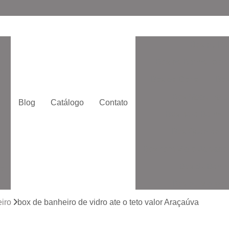
Box de Ba
Box de Banheiro de
o
Box de Correr
Box
Box Moderno p
Blog
Catálogo
Contato
Box para Banheir
e
Box Quadrado p
Box com Vidro Jatead
Box de Banhe
to
Box de Vidro 
to
Box de Vidro San
iro
box de banheiro de vidro ate o teto valor Araçaúva
Box Vidr