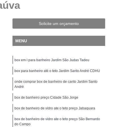
çaúva
mperado ABC
Box de Banheiro de Vidro
Box de Vidro até o Teto
Box de Vidro Fumê
 Jateado
Box de Vidro para Banheiro
Solicite um orçamento
de Vidro para Banheiro Pequeno
MENU
 Vidro para Banheiro Santo André
 para Banheiro São Bernardo do Campo
box em l para banheiro Jardim São Judas Tadeu
Temperado
Box para Banheiro de Vidro
Banheiro Vidro
box para banheiro até o teto Jardim Santo André CDHU
Cobertura de Vidro
 Fixa
Cobertura de Vidro para área Externa
onde comprar box de banheiro de canto Jardim Santo
André
o Residencial
Cobertura de Vidro Retrátil
box de banheiro preço Cidade São Jorge
bertura de Vidro Santo André
box de banheiro de vidro ate o teto preço Jabaquara
a de Vidro São Bernardo do Campo
 Temperado
box de banheiro de vidro ate o teto preço São Bernardo
Cobertura para Janela de Vidro
do Campo