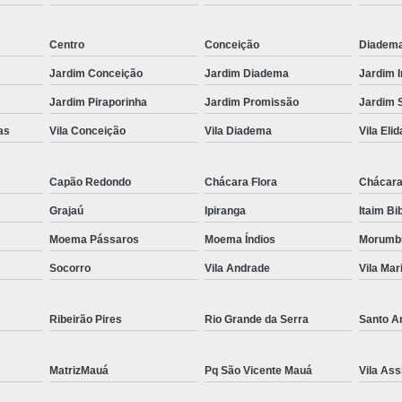
Fechamento em Vidr
Centro
Conceição
Diadem
Guarda Corpo de 
Jardim Conceição
Jardim Diadema
Jardim 
Guarda Corpo d
Jardim Piraporinha
Jardim Promissão
Jardim 
Guarda Corpo de Vidr
as
Vila Conceição
Vila Diadema
Vila Elid
Guar
Guarda Co
Capão Redondo
Chácara Flora
Chácara
Guarda Corpo de 
Grajaú
Ipiranga
Itaim Bi
Guarda Corpo Vid
Moema Pássaros
Moema Índios
Morumb
Janela de Quarto d
Socorro
Vila Andrade
Vila Mar
Janela de Vid
Ribeirão Pires
Rio Grande da Serra
Santo A
Jane
Janela de Vidro pa
MatrizMauá
Pq São Vicente Mauá
Vila Ass
Janela de Vidro T