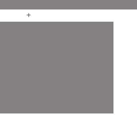
(11) 4436-7711
(11) 4436-7711
nheiro
Box de Banheiro até o Teto
 Canto
Box de Banheiro de Vidro Ate o Teto
 em L para Banheiro
Box Fixo para Banheiro
ara Banheiro
Box para Banheiro 1 20m
o até o Teto
Box para Banheiro Pequeno
ara Banheiro
Box Banheiro Vidro ABC
o ABC
Box de Banheiro com Vidro Jateado ABC
iro em Vidro ABC
Box de Vidro ABC
de Canto ABC
Box de Vidro Incolor ABC
fonado ABC
Box em Vidro Temperado ABC
o Fumê ABC
Box Vidro Incolor ABC