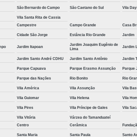
Es
São Bernardo do Campo
São Caetano do Sul
Vila Da
Espel
Vila Santa Rita de Cassia
Campestre
Campo Grande
Casa B
Fechame
Cidade São Jorge
Estância Rio Grande
Jardim
Fechamen
Jardim Joaquim Eugênio de
mpo
Jardim Itapoan
Jardim 
Fecham
Lima
Jardim Santo André CDHU
Jardim Santo Antônio
Jardim 
Fecham
Parque Capuava
Parque Erasmo Assunção
Parque 
Fechame
Parque das Nações
Rio Bonito
Rio Gra
Fechament
Vila América
Vila Assunção
Vila Bas
Fechament
Vila Guiomar
Vila Helena
Vila Ho
Fechamento
Vila Pires
Vila Príncipe de Gales
Vila Sa
Fechamento
Vila Vitória
Várzea do Tamanduateí
Fechamento
Centro
Cerâmica
Fundaç
Fecha
Santa Maria
Santa Paula
Santo A