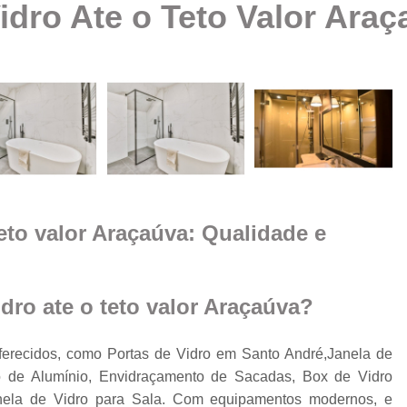
idro Ate o Teto Valor Ara
Box Vidro Te
Box de Banheiro Vidro
a
Box de Vidro
Box 
e
m
Box de
Box de Vidro
Box de Vidro 
e
eto valor Araçaúva: Qualidade e
Box para 
Cobertura de Vidro
Cobertura de Vidr
ro ate o teto valor Araçaúva?
Co
Cobertur
ferecidos, como Portas de Vidro em Santo André,Janela de
 de Alumínio, Envidraçamento de Sacadas, Box de Vidro
Cobertura de Vidro
o
anela de Vidro para Sala. Com equipamentos modernos, e