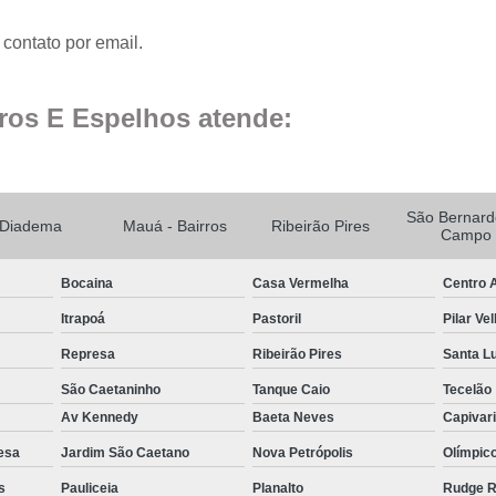
Espelho para Sala
contato por email.
Espelho 
Espelho São B
ros E Espelhos atende:
Espelho 
Espelho de Pare
São Bernard
Espelho Grand
Diadema
Mauá - Bairros
Ribeirão Pires
Campo
Espelho Moderno
Bocaina
Casa Vermelha
Centro A
Espelho Redon
Itrapoá
Pastoril
Pilar Ve
Espelho de B
Represa
Ribeirão Pires
Santa L
Espelho Decorativo 
São Caetaninho
Tanque Caio
Tecelão
Espelho Grande para B
Av Kennedy
Baeta Neves
Capivar
Espelho para Banhe
esa
Jardim São Caetano
Nova Petrópolis
Olímpic
Espelho para Par
s
Pauliceia
Planalto
Rudge 