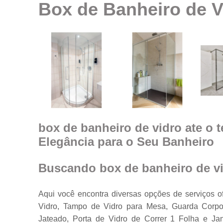
Box de Banheiro de V
Espelhos em
geral
Espelhos par
ambientes
Fechamento d
ambiente co
vidro
Guarda corpo
Janela feita d
vidro
box de banheiro de vidro ate o t
Elegância para o Seu Banheiro
Janelas de
vidro
Janelas em
Buscando box de banheiro de vid
vidro
Porta feita de
Aqui você encontra diversas opções de serviços o
vidro
Vidro, Tampo de Vidro para Mesa, Guarda Corpo
Portas de vidr
Jateado, Porta de Vidro de Correr 1 Folha e J