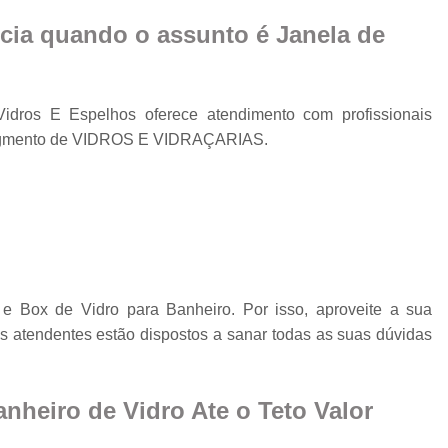
Fechamento de Sacad
cia quando o assunto é
Janela de
Fechamento de Sa
Envid
Envi
dros E Espelhos oferece atendimento com profissionais
Envidr
 segmento de VIDROS E VIDRAÇARIAS.
Envidraçame
Fechame
Fechamen
Fechament
Fec
e Box de Vidro para Banheiro. Por isso, aproveite a sua
s atendentes estão dispostos a sanar todas as suas dúvidas
Fechamen
Fechament
nheiro de Vidro Ate o Teto Valor
Fechamento de Vidro
Espelho de Parede