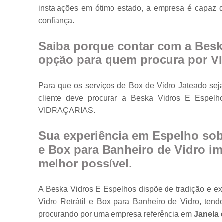
instalações em ótimo estado, a empresa é capaz d
Portas em vidr
confiança.
Tampos de
mesa
Saiba porque contar com a Besk
Vidros
opção para quem procura por 
temperados
Para que os serviços de Box de Vidro Jateado sej
cliente deve procurar a Beska Vidros E Espe
VIDRAÇARIAS.
Sua experiência em Espelho sob 
e Box para Banheiro de Vidro imp
melhor possível.
A Beska Vidros E Espelhos dispõe de tradição e e
Vidro Retrátil e Box para Banheiro de Vidro, te
procurando por uma empresa referência em
Janela 