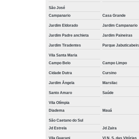
São José
Campanario
Casa Grande
Jardim Eldorado
Jardim Campanario
Jardim Padre anchieta
Jardim Paineiras
Jardim Tiradentes
Parque Jabuticabeir
Vila Santa Maria
Campo Belo
Campo Limpo
Cidade Dutra
Cursino
Jardim Ângela
Marsilac
Santo Amaro
Saúde
Vila Olímpia
Diadema
Mauá
São Caetano do Sul
Jd Estrela
Jd Zaira
Vila Guarani
Vl N. S. das Vitórias