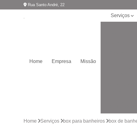
Rua Santo André, 22
Serviços
Box para
banheiros
Boxes de vidr
Boxes para
banheiro
Home
Empresa
Missão
Coberturas d
vidro
Divisórias de
ambiente
Envidraçamen
de sacadas
Envidraçamen
Home
Serviços
box para banheiros
box de banhe
de varandas
Espelhos