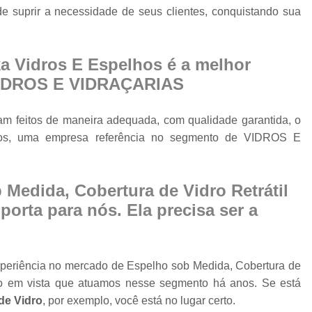
Cobertura Retrá
e suprir a necessidade de seus clientes, conquistando sua
o
Divisória de Ambien
Divisória de Vidr
a Vidros E Espelhos é a melhor
Divisória de Vidro 
VIDROS E VIDRAÇARIAS
Divisória de Vidro par
am feitos de maneira adequada, com qualidade garantida, o
Divisór
lhos, uma empresa referência no segmento de VIDROS E
Divisória de Vidro
Divisória em Vid
Medida, Cobertura de Vidro Retrátil
Envi
orta para nós. Ela precisa ser a
Envi
Envidr
xperiência no mercado de Espelho sob Medida, Cobertura de
Envidraçame
ndo em vista que atuamos nesse segmento há anos. Se está
Envidraçamento Retráti
de Vidro
, por exemplo, você está no lugar certo.