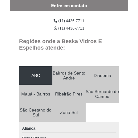
Entre em contato
(11) 4436-7711
(11) 4436-7711
Regiões onde a Beska Vidros E
Espelhos atende:
Bairros de Santo
ABC
Diadema
André
São Bernardo do
Mauá - Bairros
Ribeirão Pires
Campo
São Caetano do
Zona Sul
Sul
Aliança