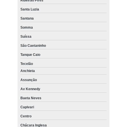
Ribeirão Pires
Santa Luzia
Santana
Somma
Suíssa
São Caetaninho
Tanque Caio
Tecelão
Anchieta
Assunção
Av Kennedy
Baeta Neves
Capivari
Centro
Chácara Inglesa