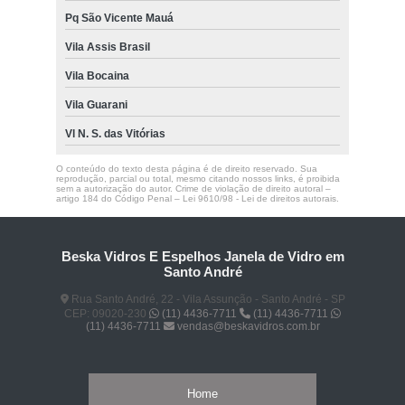
Pq São Vicente Mauá
Vila Assis Brasil
Vila Bocaina
Vila Guarani
Vl N. S. das Vitórias
O conteúdo do texto desta página é de direito reservado. Sua
reprodução, parcial ou total, mesmo citando nossos links, é proibida
sem a autorização do autor. Crime de violação de direito autoral –
artigo 184 do Código Penal –
Lei 9610/98 - Lei de direitos autorais
.
Beska Vidros E Espelhos Janela de Vidro em
Santo André
Rua Santo André, 22 - Vila Assunção - Santo André - SP
CEP: 09020-230
(11) 4436-7711
(11) 4436-7711
(11) 4436-7711
vendas@beskavidros.com.br
Home